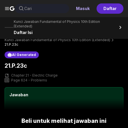
G
Cari
Masuk
Daftar
Kunci Jawaban Fundamental of Physics 10th Edition
(Extended)
Daftar Isi
Home
Perpustakaan
Text Book
Kunci Jawaban Fundamental of Physics 10th Edition (Extended)
21.P.23c
AI Generated
21.P.23c
Chapter 21 - Electric Charge
Page 624 - Problems
Jawaban
Beli untuk melihat jawaban ini