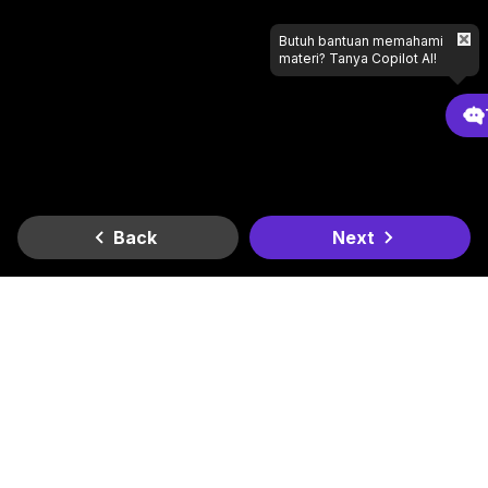
Butuh bantuan memahami
materi? Tanya Copilot AI!
Back
Next
Gradient
Dapatkan di
Dapatkan di
Lagi butuh bantuan apa?
Google Play
App Store
Kantor Kami
Smesco SME Tower Kontrak Hukum Office Space Lt. 6
Jl. Gatot Subroto Kav. 94, RT.11/RW.3, Kel. Pancoran, Kec.
Pancoran, Kota Jakarta Selatan, Daerah Khusus Ibukota