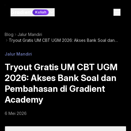
Gradient
Kuliah
Blog
Jalur Mandiri
Tryout Gratis UM CBT UGM 2026: Akses Bank Soal dan
Pembahasan di Gradient Academy
Jalur Mandiri
Tryout Gratis UM CBT UGM
2026: Akses Bank Soal dan
Pembahasan di Gradient
Academy
6 Mei 2026