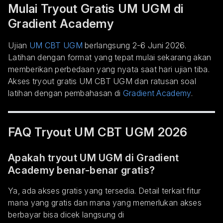
Mulai Tryout Gratis UM UGM di
Gradient Academy
Ujian
UM CBT UGM
berlangsung 2-6 Juni 2026.
Latihan dengan format yang tepat mulai sekarang akan
memberikan perbedaan yang nyata saat hari ujian tiba.
Akses tryout gratis UM CBT UGM dan ratusan soal
latihan dengan pembahasan di
Gradient Academy
.
FAQ Tryout UM CBT UGM 2026
Apakah tryout UM UGM di Gradient
Academy benar-benar gratis?
Ya, ada akses gratis yang tersedia. Detail terkait fitur
mana yang gratis dan mana yang memerlukan akses
berbayar bisa dicek langsung di