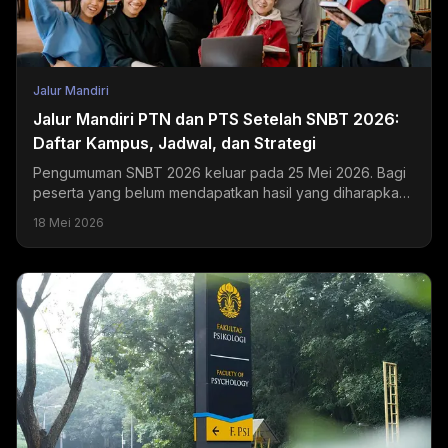
Jalur Mandiri
Jalur Mandiri PTN dan PTS Setelah SNBT 2026:
Daftar Kampus, Jadwal, dan Strategi
Pengumuman SNBT 2026 keluar pada 25 Mei 2026. Bagi
peserta yang belum mendapatkan hasil yang diharapkan,
jalur mandiri PTN dan PTS masih terbuka selama Juni...
18 Mei 2026