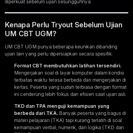
diperkuat sebelum ujian sesungguhnya.
Kenapa Perlu Tryout Sebelum Ujian
UM CBT UGM?
UM CBT UGM punya beberapa keunikan dibanding
ujian lain yang perlu dipersiapkan secara spesifik:
Format CBT membutuhkan latihan tersendiri.
Mengerjakan soal di layar komputer dalam kondisi
terbatas waktu terasa berbeda dari mengerjakan di
kertas. Peserta yang sudah terbiasa dengan format
ini cenderung lebih fokus dan efisien saat ujian asli.
TKD dan TPA menguji kemampuan yang
berbeda dari TKA.
Banyak peserta yang bagus di
materi pelajaran (TKA) tapi kurang terlatih di soal
kemampuan verbal, numerik, dan logika (TKD dan