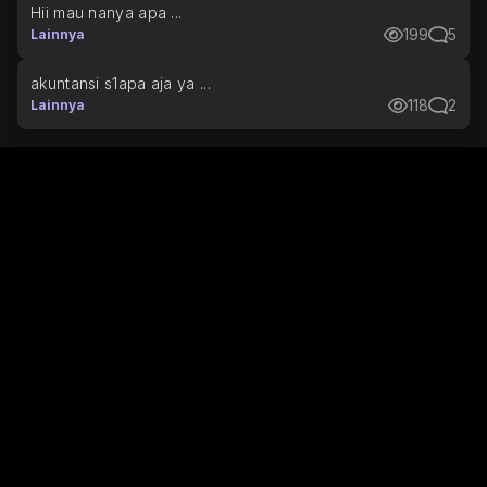
Hii mau nanya apa ...
199
5
Lainnya
akuntansi s1apa aja ya ...
118
2
Lainnya