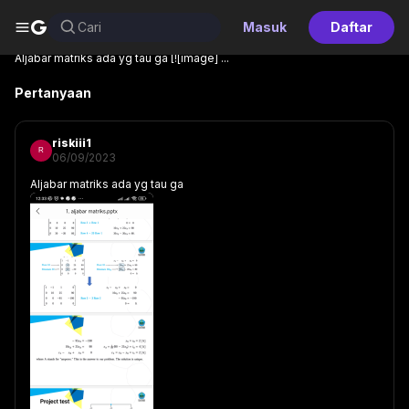
G
Cari
Masuk
Daftar
Home
Komunitas
Lainnya
Aljabar matriks ada yg tau ga [![image] ...
Pertanyaan
riskiii1
R
06/09/2023
Aljabar matriks ada yg tau ga