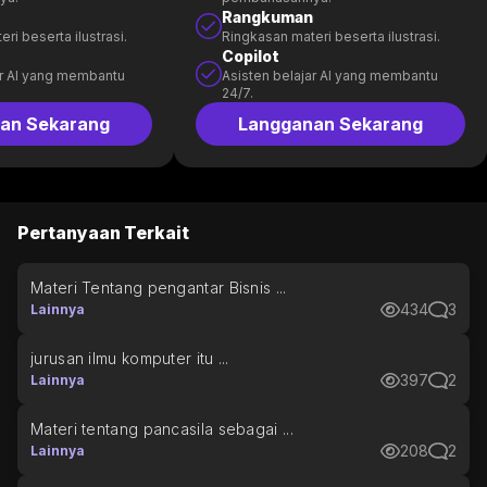
Rangkuman
ri beserta ilustrasi.
Ringkasan materi beserta ilustrasi.
Copilot
ar AI yang membantu
Asisten belajar AI yang membantu
24/7.
an Sekarang
Langganan Sekarang
Pertanyaan Terkait
Materi Tentang pengantar Bisnis ...
434
3
Lainnya
jurusan ilmu komputer itu ...
397
2
Lainnya
Materi tentang pancasila sebagai ...
208
2
Lainnya