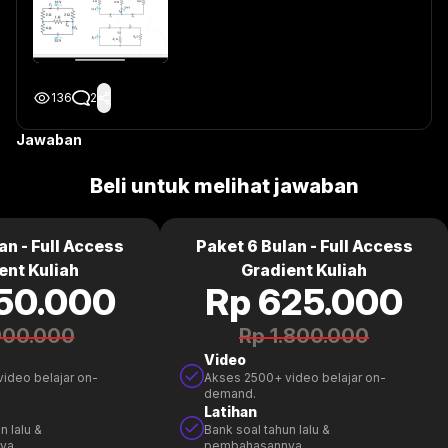
136
2
Jawaban
Beli untuk melihat jawaban
an - Full Access
Paket 6 Bulan - Full Access
ent Kuliah
Gradient Kuliah
50.000
Rp 625.000
900.000
Rp 1.800.000
Video
ideo belajar on-
Akses 2500+ video belajar on-
demand.
Latihan
n lalu &
Bank soal tahun lalu &
ya.
pembahasannya.