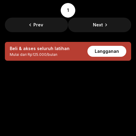
1
Prev
Next
Beli & akses seluruh
latihan
Langganan
Mulai dari Rp125.000/bulan