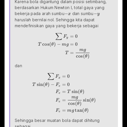
Karena bola digantung dalam posisi setimbang, 
berdasarkan Hukum Newton I, total gaya yang 
-x
−
-y
−
bekerja pada arah sumbu
 dan sumbu
x
y
haruslah bernilai nol. Sehingga kita dapat 
mendefinisikan gaya yang bekerja sebagai
∑
\begin{aligned} \sum{F_y}&=0\\ T\cos(\theta)
=
0
F
y
c
o
s
(
)
−
=
0
T
θ
m
g
m
g
=
T
c
o
s
(
)
θ
dan
∑
\begin{aligned} \sum{F_x}&=0\\ T\sin(\theta)
=
0
F
x
s
i
n
(
)
−
=
0
T
θ
F
e
=
s
i
n
(
)
F
T
θ
e
m
g
=
s
i
n
(
)
F
θ
e
c
o
s
(
)
θ
=
t
a
n
(
)
F
m
g
θ
e
Sehingga besar muatan bola dapat dihitung 
sebagai