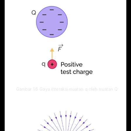
  Gambar 1.6 Gaya interaksi muatan q oleh muatan Q