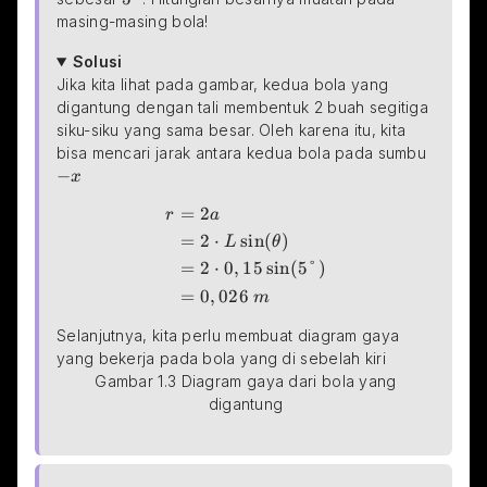
masing-masing bola!
Solusi
Jika kita lihat pada gambar, kedua bola yang 
digantung dengan tali membentuk 2 buah segitiga 
siku-siku yang sama besar. Oleh karena itu, kita 
-x
bisa mencari jarak antara kedua bola pada sumbu
−
x
=
2
\begin{aligned} r&=2a\\ &=2\cdot L\sin(\theta)
r
a
=
2
⋅
s
i
n
(
)
L
θ
=
2
⋅
0
,
15
s
i
n
(
5°
)
=
0
,
026
m
Selanjutnya, kita perlu membuat diagram gaya 
yang bekerja pada bola yang di sebelah kiri
 Gambar 1.3 Diagram gaya dari bola yang 
digantung