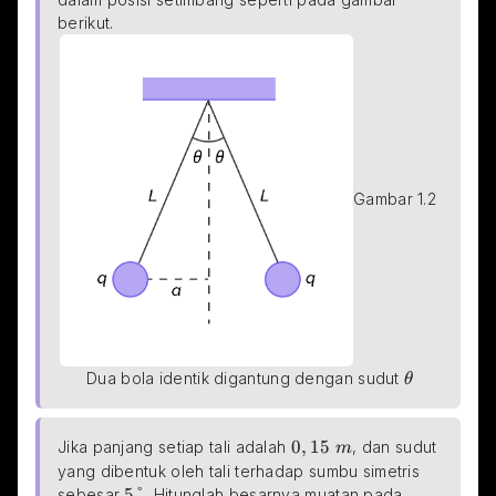
berikut.
Gambar 1.2 
\theta
Dua bola identik digantung dengan sudut 
θ
0,15\space m
0
,
15
Jika panjang setiap tali adalah 
, dan sudut 
m
yang dibentuk oleh tali terhadap sumbu simetris 
5\degree
5°
sebesar 
. Hitunglah besarnya muatan pada 