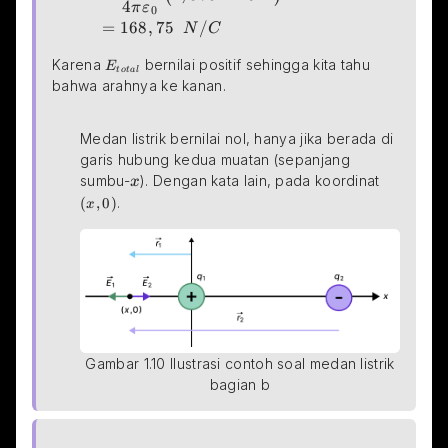
4
π
ε
0
=
168
,
75
/
N
C
\small{E_{total}}
Karena 
 bernilai positif sehingga kita tahu 
E
t
o
t
a
l
bahwa arahnya ke kanan.
Medan listrik bernilai nol, hanya jika berada di 
garis hubung kedua muatan (sepanjang 
x
\small{
sumbu-
). Dengan kata lain, pada koordinat 
x
(
,
0
)
.
x
 Gambar 1.10 Ilustrasi contoh soal medan listrik 
bagian b