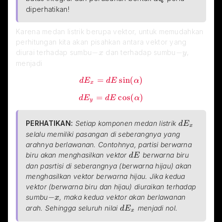
diperhatikan!
Karena medan listrik berupa vektor, untuk memudahkan 
perhitungan kita akan pisahkan antara vektor yang 
-x
−
-y
−
diurai terhadap sumbu
 dan terhadap sumbu
, 
x
y
menjadi
\red{dE_x=dE\sin(\alpha)}
=
s
i
n
(
)
d
E
d
E
α
x
\red{dE_y=dE\cos(\alpha)}
=
c
o
s
(
)
d
E
d
E
α
y
dE_x
PERHATIKAN:
Setiap komponen medan listrik
d
E
x
selalu memiliki pasangan di seberangnya yang 
arahnya berlawanan. Contohnya, partisi berwarna 
dE
biru akan menghasilkan vektor
berwarna biru 
d
E
dan pasrtisi di seberangnya (berwarna hijau) akan 
menghasilkan vektor berwarna hijau. Jika kedua 
vektor (berwarna biru dan hijau) diuraikan terhadap 
-x
−
sumbu
, maka kedua vektor akan berlawanan 
x
dE_x
arah. Sehingga seluruh nilai
menjadi nol.
d
E
x