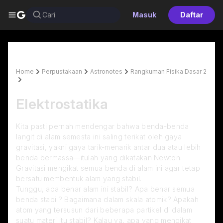
G
Cari
Masuk
Daftar
Home
Perpustakaan
Astronotes
Rangkuman Fisika Dasar 2
Halaman 1
Elektrostatika 
Kita pasti pernah mendengar bahwa benda-benda 
langit di alam semesta ini saling terikat oleh gaya 
gravitasi, yakni gaya tarik-menarik antar dua atau lebih 
benda bermassa—itulah yang dikatakan Newton. 
Gravitasi mengikat semua benda di alam ini agar tetap 
bersatu membentuk alam yang stabil.
Tunggu, apa benar alam ini stabil? Apa benar semua 
benda stabil? Bagaimana dalam skala atomik? Apakah 
atom yang tersusun dari beberapa partikel di dalam 
suatu materi itu stabil? Kalau ya, apa yang mengikat 