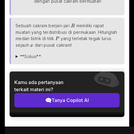
dengan pusat cakram bermuatan
R
Sebuah cakram berjari-jari 
 memiliki rapat 
R
muatan yang terdistribusi di permukaan. Hitunglah 
P
medan listrik di titik 
 yang terletak tegak lurus 
P
x
sejauh 
 dari pusat cakram!
x
**Solusi**
Kamu ada pertanyaan
terkait materi ini?
Tanya Copilot AI