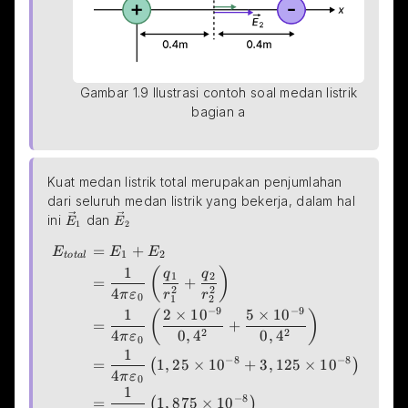
 Gambar 1.9 Ilustrasi contoh soal medan listrik 
bagian a
Kuat medan listrik total merupakan penjumlahan 
dari seluruh medan listrik yang bekerja, dalam hal 
\small{\vec{E}_1}
\small{\vec{E}_2}
ini 
 dan 
E
E
1
2
=
+
\begin{aligned} E_{total}&=E_1+E_2\\ &=\frac{1
E
E
E
1
2
t
o
t
a
l
1
(
)
q
q
1
2
=
+
2
2
4
π
ε
r
r
0
1
2
−
9
−
9
1
2
×
1
0
5
×
1
0
(
)
=
+
2
2
4
0
,
4
0
,
4
π
ε
0
1
−
8
−
8
=
1
,
25
×
1
0
+
3
,
125
×
1
0
(
)
4
π
ε
0
1
−
8
=
1
,
875
×
1
0
(
)