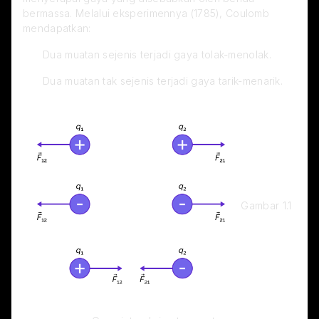
bermassa. Melalui eksperimennya (1785), Coulomb 
mendapatkan:
Dua muatan sejenis terjadi gaya tolak-menolak.
Dua muatan tak sejenis terjadi gaya tarik-menarik.
 Gambar 1.1 