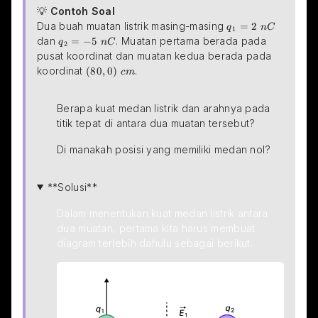
💡 
Contoh Soal
\small{q_1=2\s
Dua buah muatan listrik masing-masing 
=
2
q
n
C
1
\small{q_2=-5\space nC}
dan 
=
−
5
. Muatan pertama berada pada 
q
n
C
2
pusat koordinat dan muatan kedua berada pada 
\small{(80,0)\space cm}
koordinat 
(
80
,
0
)
.
c
m
Berapa kuat medan listrik dan arahnya pada 
titik tepat di antara dua muatan tersebut?
Di manakah posisi yang memiliki medan nol?
**Solusi**
Dalam menentukan kuat medan listrik antara 
dua muatan, pertama kita harus membuat 
diagram terlebih dahulu sebagai berikut.