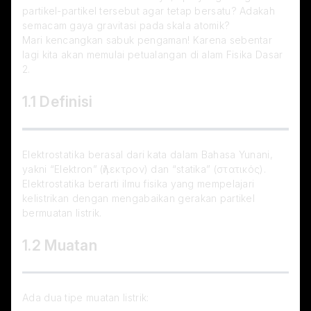
partikel-partikel tersebut agar tetap bersatu? Adakah 
semacam gaya gravitasi pada skala atomik?
Mari kencangkan sabuk pengaman! Karena sebentar 
lagi kita akan memulai petualangan di alam Fisika Dasar 
2.
1.1 Definisi
Elektrostatika berasal dari kata dalam Bahasa Yunani, 
yakni “Elektron” (ἤλεκτρον) dan “statika” (στατικός). 
Elektrostatika berarti ilmu fisika yang mempelajari 
kelistrikan dengan mengabaikan gerakan partikel 
bermuatan listrik.
1.2 Muatan
Ada dua tipe muatan listrik: