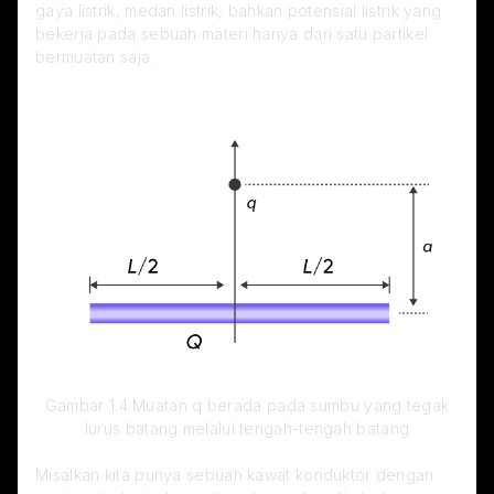
gaya listrik, medan listrik, bahkan potensial listrik yang 
bekerja pada sebuah materi hanya dari satu partikel 
bermuatan saja.
 Gambar 1.4 Muatan q berada pada sumbu yang tegak 
lurus batang melalui tengah-tengah batang
Misalkan kita punya sebuah kawat konduktor dengan 