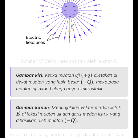
Gambar 1.7 Vektor medan listrik oleh muatan Q
(+q)
(
+
)
Gambar kiri:
Ketika muatan uji
diletakan di 
q
(-Q)
(
−
)
dekat muatan yang lebih besar
, maka pada 
Q
muatan uji akan bekerja gaya elektrostatik.
\vec{
Gambar kanan:
Menunjukkan vektor medan listrik
di lokasi muatan uji dan garis medan listrik yang 
E
(-Q)
(
−
)
dihasilkan oleh muatan
.
Q
\vec{E}
Secara matematis, medan listrik 
 dapat didefinisikan 
E