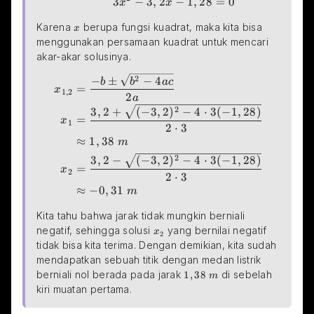
3
−
3
,
2
−
1
,
28
=
0
x
x
\small{x}
Karena 
 berupa fungsi kuadrat, maka kita bisa 
x
menggunakan persamaan kuadrat untuk mencari 
akar-akar solusinya.
2
\begin{aligned} x_{1,2}&=\frac{-b\pm\sqrt{b^2-
−
±
−
4
b
b
a
c
=
x
1
,
2
2
a
2
3
,
2
+
(
−
3
,
2
)
−
4
⋅
3
(
−
1
,
28
)
=
x
1
2
⋅
3
≈
1
,
38
m
2
3
,
2
−
(
−
3
,
2
)
−
4
⋅
3
(
−
1
,
28
)
=
x
2
2
⋅
3
≈
−
0
,
31
m
Kita tahu bahwa jarak tidak mungkin berniali 
\small{x_2}
negatif, sehingga solusi 
 yang bernilai negatif 
x
2
tidak bisa kita terima. Dengan demikian, kita sudah 
mendapatkan sebuah titik dengan medan listrik 
\small{1,38\space m}
berniali nol berada pada jarak 
1
,
38
 di sebelah 
m
kiri muatan pertama.