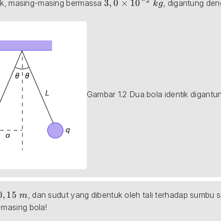
−
2
3,0\times 10^{-2}\space kg
3
,
0
×
1
0
tik, masing-masing bermassa 
, digantung den
k
g
Gambar 1.2 Dua bola identik digantu
0,15\space m
0
,
15
, dan sudut yang dibentuk oleh tali terhadap sumbu s
m
masing bola!