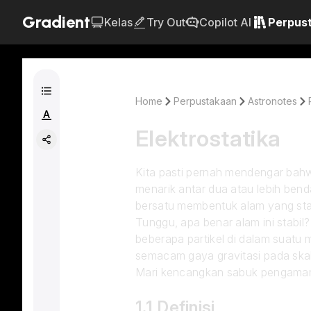
Gradient
Kelas
Try Out
Copilot AI
Perpus
Home
Perpustakaan
Astronotes
Elektrostatika 
Kita pasti pernah mendengar bahwa 
menarik antar dua atau lebih ben
bersatu membentuk alam yang stab
Tunggu, apa benar alam ini stabi
beberapa partikel di dalam suatu m
semacam gaya gravitasi pada ska
Mari kencangkan sabuk pengaman! 
1.1 Definisi