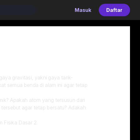
Masuk
Daftar
aya gravitasi, yakni gaya tarik-
t semua benda di alam ini agar tetap 
mik? Apakah atom yang tersusun dari 
el tersebut agar tetap bersatu? Adakah 
 Fisika Dasar 2.