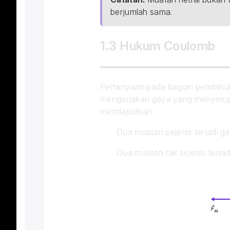
berjumlah sama.
1.3 Hukum Coulomb
Pertanyaan pada bagian pendahulu
mengerjakan gaya yang menyerupa
mendapatkan:
Dua muatan sejenis terjadi g
Dua muatan tak sejenis terjad