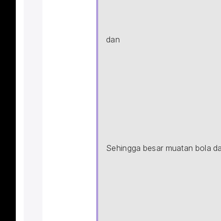
dan
\begin{aligned} \sum{F_
Sehingga besar muatan bola da
\begin{aligned} F_e&=mg\t