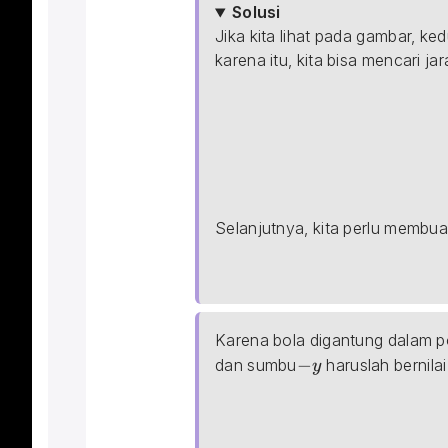
Solusi
Jika kita lihat pada gambar, k
karena itu, kita bisa mencari j
\begin{aligned} r&=2a\\ 
Selanjutnya, kita perlu membua
Karena bola digantung dalam p
-y
−
dan sumbu
 haruslah bernil
y
\begin{aligned} \sum{F_