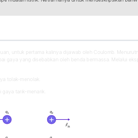
an, untuk pertama kalinya dijawab oleh Coulomb. Menurutnya,
i gaya yang disebabkan oleh benda bermassa. Melalui eks
aya tolak-menolak.
i gaya tarik-menarik.