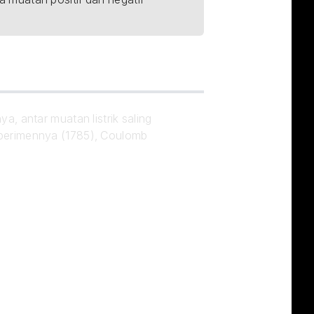
 antar muatan listrik saling 
perimennya (1785), Coulomb 