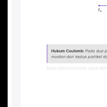
Hukum Coulomb:
Pada dua p
muatan dari kedua partikel da
Maka Hukum Coulomb dapat diek
\red{\boxed{{F_{12}=k\fra
\red{\boxed{{F_{12}=\frac