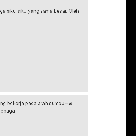
ga siku-siku yang sama besar. Oleh 
egree)\\&=0,026\space m \end{aligned}
-x
−
ang bekerja pada arah sumbu
x
 sebagai
os(\theta)} \end{aligned}