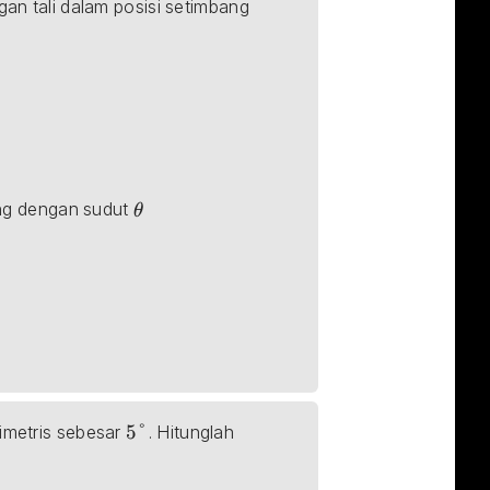
gan tali dalam posisi setimbang 
\theta
ng dengan sudut 
θ
5\degree
5°
imetris sebesar 
. Hitunglah 