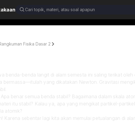
takaan
Rangkuman Fisika Dasar 2
Halaman 12
benda-benda langit di alam semesta ini saling terikat oleh g
da bermassa—itulah yang dikatakan Newton. Gravitasi mengika
il.
l? Apa benar semua benda stabil? Bagaimana dalam skala ato
ateri itu stabil? Kalau ya, apa yang mengikat partikel-partik
la atomik?
Karena sebentar lagi kita akan memulai petualangan di alam