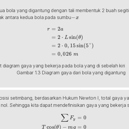
edua bola yang digantung dengan tali membentuk 2 buah segiti
-x
−
arak antara kedua bola pada sumbu
x
=
2
&=2\cdot L\sin(\theta)\\ &= 2\cdot 0,15\sin(5\d
r
a
=
2
⋅
s
i
n
(
)
L
θ
=
2
⋅
0
,
15
s
i
n
(
5°
)
=
0
,
026
m
t diagram gaya yang bekerja pada bola yang di sebelah kiri
 Gambar 1.3 Diagram gaya dari bola yang digantung
osisi setimbang, berdasarkan Hukum Newton I, total gaya y
ai nol. Sehingga kita dapat mendefinisikan gaya yang bekerja
∑
y}&=0\\ T\cos(\theta)-mg&=0\\ T&=\frac{mg}{\c
=
0
F
y
c
o
s
(
)
−
=
0
T
θ
m
g