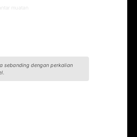
 antar muatan
a sebanding dengan perkalian 
l.