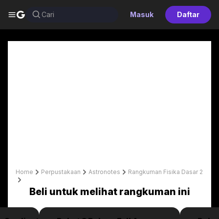
G
Cari
Masuk
Daftar
Home
Perpustakaan
Astronotes
Rangkuman Fisika Dasar 2
Halaman 17
Beli untuk melihat rangkuman ini