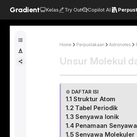
Gradient
Kelas
Try Out
Copilot AI
Perpus
Home
Perpustakaan
Astronotes
Unsur Molekul da
⚙ 
DAFTAR ISI
1.1 Struktur Atom
1.2 Tabel Periodik
1.3 Senyawa Ionik
1.4 Penamaan Senyawa 
1.5 Senyawa Molekuler