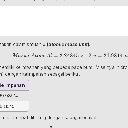
24
takan dalam satuan 
u (
atomic mass unit
)
.
45\times 12\;u = 26.9814\;u
=
2.24845
×
12
=
26.9814
M
a
ss
a
A
t
o
m
A
l
u
u
memiliki kelimpahan yang berbeda pada bumi. Misalnya, hidrog
extrm{H}
m) dengan kelimpahan sebagai berikut:
Kelimpahan
99.985%
0.015%
u unsur dapat dihitung dengan sebagai berikut:
n