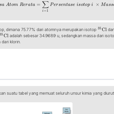
um_{i=1}^{n}Persentase\;isotop\; i\; \times Massa\
∑
=
×
s
a
A
t
o
m
R
er
a
t
a
P
er
se
n
t
a
se
i
so
t
o
p
i
M
a
ss
=
1
i
35
_{}^{3
Cl
isotop, dimana 75.77% dari atomnya merupakan isotop 
 da
35
}
_{}^{35}\textrm{Cl}
Cl
 adalah sebesar 34.9689 u, sedangkan massa dari isoto
ari klorin.
kan suatu tabel yang memuat seluruh unsur kimia yang diur