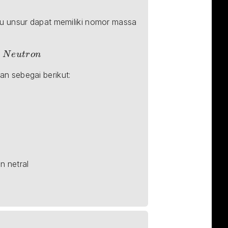
tu unsur dapat memiliki nomor massa 
N
e
u
t
r
o
n
n sebegai berikut:
n netral
extrm{Cr}