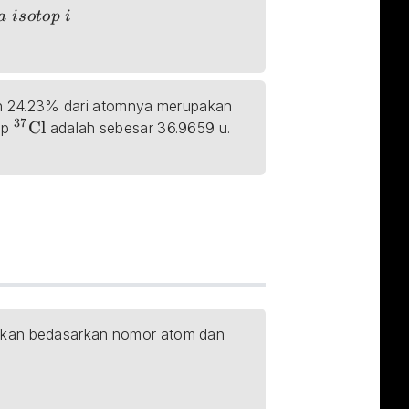
; isotop\; i\;
a
i
so
t
o
p
i
5}\textrm{Cl}
n 24.23% dari atomnya merupakan 
37
_{}^{37}\textrm{Cl}
Cl
p 
 adalah sebesar 36.9659 u. 
utkan bedasarkan nomor atom dan 