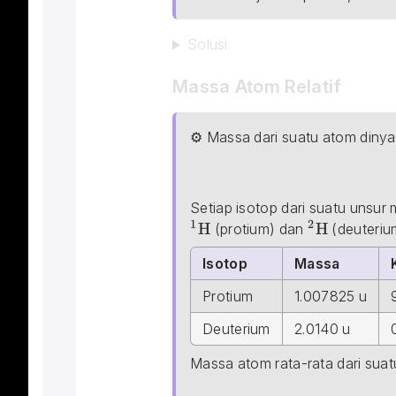
Solusi
Massa Atom Relatif
⚙ Massa dari suatu atom dinya
Massa\; Atom\; Al = 2.248
Setiap isotop dari suatu unsur 
1
2
H
_{}^{2}\t
H
 (protium) dan 
 (deuteriu
Isotop
Massa
Protium
1.007825 u
Deuterium
2.0140 u
Massa atom rata-rata dari suat