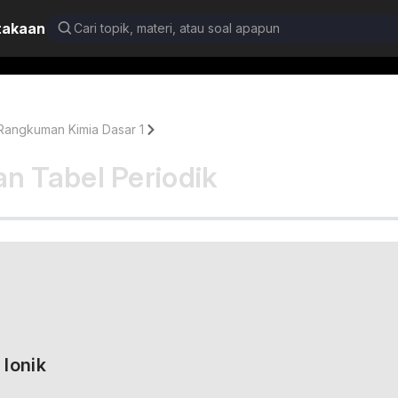
takaan
Rangkuman Kimia Dasar 1
Halaman 24
n Tabel Periodik 
Ionik