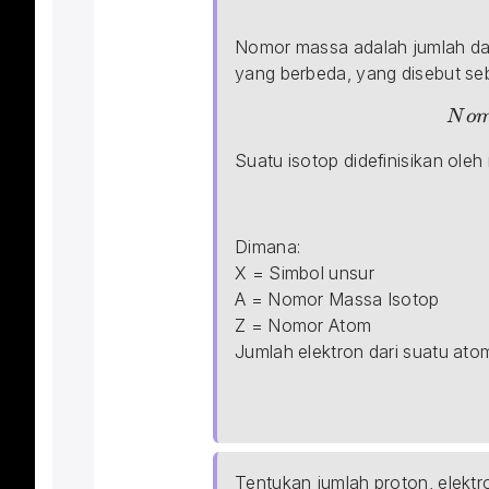
Nomor\; Atom\; (Z) = Jum
Nomor massa adalah jumlah dar
yang berbeda, yang disebut se
Nomor\; Massa\; Isotop\;
N
o
Suatu isotop didefinisikan ol
_{Z}^{A}\textrm{X}
Dimana:
X = Simbol unsur
A = Nomor Massa Isotop
Z = Nomor Atom
Jumlah elektron dari suatu ato
Jumlah\; Elektron\; = Ju
Tentukan jumlah proton, elektr