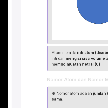
Atom memiliki 
inti atom (dise
inti dan 
mengisi sisa volume 
memiliki 
muatan netral (0)
Nomor Atom dan Nomor 
⚙ Nomor atom adalah 
jumlah
sama
.