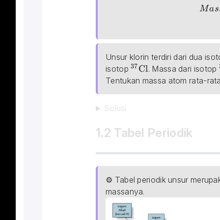
Massa\; Atom\; Rerata = \s
M
a
s
Unsur klorin terdiri dari dua 
37
_{}^{37}\textrm{Cl
Cl
isotop 
. Massa dari isotop 
Tentukan massa atom rata-rata d
Solusi
1.2 Tabel Periodik
⚙ Tabel periodik unsur merupa
massanya.