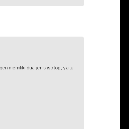
_{}^{1}\textrm{H}
en memiliki dua jenis isotop, yaitu 