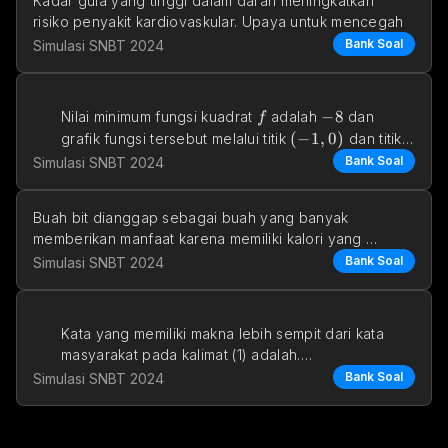
Kadar gula yang tinggi dalam darah meningkatkan 
risiko penyakit kardiovaskular. Upaya untuk mencegah
Bank Soal
Simulasi SNBT 2024
f
-8
−
8
Nilai minimum fungsi kuadrat 
 adalah 
 dan 
f
(-1,0)
(
−
1
,
0
)
(3,0)
grafik fungsi tersebut melalui titik 
 dan titik 
(
3
,
0
)
. Grafik f
Bank Soal
Simulasi SNBT 2024
Buah bit dianggap sebagai buah yang banyak 
memberikan manfaat karena memiliki kalori yang 
rendah. Na
Bank Soal
Simulasi SNBT 2024
Kata yang memiliki makna lebih sempit dari kata 
masyarakat pada kalimat (1) adalah….
Bank Soal
Simulasi SNBT 2024
a. komunitas
b. b