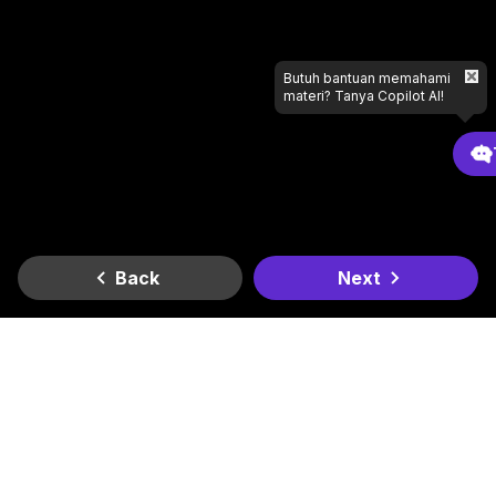
Butuh bantuan memahami
materi? Tanya Copilot AI!
Back
Next
Gradient
Dapatkan di
Dapatkan di
Lagi butuh bantuan apa?
Google Play
App Store
Kantor Kami
Smesco SME Tower Kontrak Hukum Office Space Lt. 6