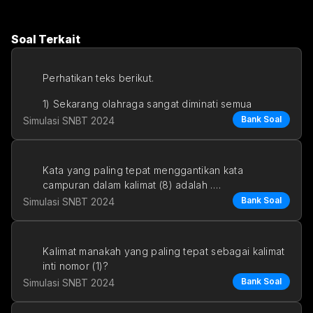
Soal Terkait
Perhatikan teks berikut.
1) Sekarang olahraga sangat diminati semua 
kalangan, baik pria maupun wanita
Bank Soal
Simulasi SNBT 2024
Kata yang paling tepat menggantikan kata 
campuran dalam kalimat (8) adalah ….
Bank Soal
Simulasi SNBT 2024
a. ikatan
b. variasi
Kalimat manakah yang paling tepat sebagai kalimat 
c. g
inti nomor (1)?
Bank Soal
Simulasi SNBT 2024
a. Iklim selalu dilaporkan WMO seti