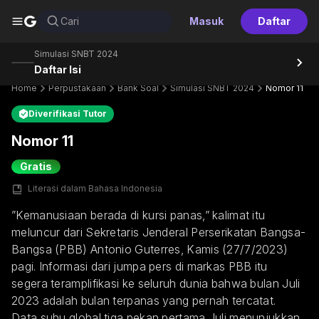
G
Cari
Masuk
Daftar
Simulasi SNBT 2024
Daftar Isi
Home
Perpustakaan
Bank Soal
Simulasi SNBT 2024
Nomor 11
Diverifikasi Tutor
Nomor 11
Gratis
Literasi dalam Bahasa Indonesia
”Kemanusiaan berada di kursi panas,” kalimat itu 
meluncur dari Sekretaris Jenderal Perserikatan Bangsa-
Bangsa (PBB) Antonio Guterres, Kamis (27/7/2023) 
pagi. Informasi dari jumpa pers di markas PBB itu 
segera teramplifikasi ke seluruh dunia bahwa bulan Juli 
2023 adalah bulan terpanas yang pernah tercatat. 
Data suhu global tiga pekan pertama Juli menunjukkan 