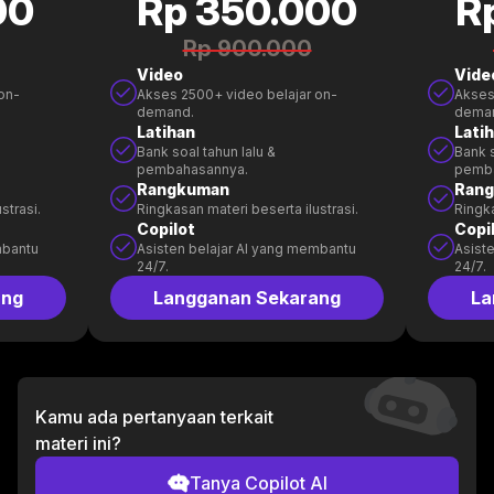
00
Rp 350.000
R
Rp 900.000
Video
Vide
on-
Akses 2500+ video belajar on-
Akses
demand.
dema
Latihan
Lati
Bank soal tahun lalu &
Bank s
pembahasannya.
pemb
Rangkuman
Ran
strasi.
Ringkasan materi beserta ilustrasi.
Ringka
Copilot
Copi
mbantu
Asisten belajar AI yang membantu
Asist
24/7.
24/7.
ang
Langganan Sekarang
La
Kamu ada pertanyaan terkait
materi ini?
Tanya Copilot AI