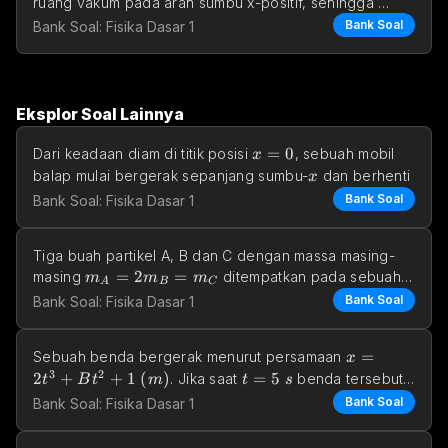
E_x=E_
ruang vakum pada arah sumbu x-positif, sehingga 
=
=
0
 dan 
E
E
Bank Soal
Bank Soal: Fisika Dasar 1
x
y
Eksplor Soal Lainnya
x=0
=
0
Dari keadaan diam di titik posisi 
, sebuah mobil 
x
x
balap mulai bergerak sepanjang sumbu-
 dan berhenti 
x
Bank Soal
Bank Soal: Fisika Dasar 1
Tiga buah partikel A, B dan C dengan massa masing-
m_A=2m_B=m_C
=
2
=
masing 
 ditempatkan pada sebuah 
m
m
m
A
B
C
bidang horizontal 
Bank Soal
Bank Soal: Fisika Dasar 1
x=2t^3 + Bt
=
Sebuah benda bergerak menurut persamaan 
x
3
2
2
+
+
1
(
)
t=5\space s
=
5
. Jika saat 
 benda tersebut 
t
B
t
m
t
s
v=180 \space m/s
=
180
/
bergerak dengan kecepatan 
, bera
v
m
s
Bank Soal
Bank Soal: Fisika Dasar 1