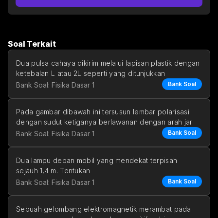
Soal Terkait
Dua pulsa cahaya dikirim melalui lapisan plastik dengan 
ketebalan L atau 2L seperti yang ditunjukkan
Bank Soal
Bank Soal: Fisika Dasar 1
Pada gambar dibawah ini tersusun lembar polarisasi 
dengan sudut ketiganya berlawanan dengan arah jar
Bank Soal
Bank Soal: Fisika Dasar 1
Dua lampu depan mobil yang mendekat terpisah 
sejauh 1,4 m. Tentukan
Bank Soal
Bank Soal: Fisika Dasar 1
pemisahan sudut
jarak maksimum seh
Sebuah gelombang elektromagnetik merambat pada 