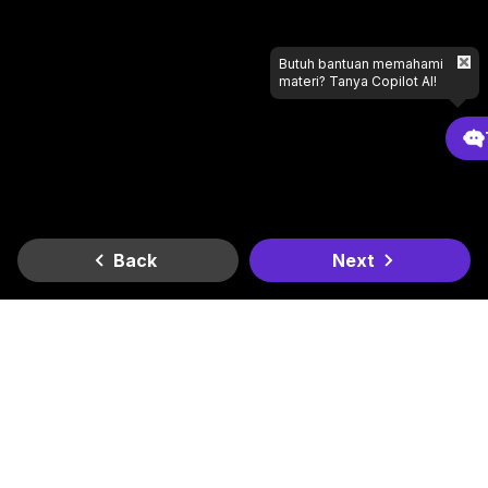
Butuh bantuan memahami
materi? Tanya Copilot AI!
Back
Next
Gradient
Dapatkan di
Dapatkan di
Lagi butuh bantuan apa?
Google Play
App Store
Kantor Kami
Smesco SME Tower Kontrak Hukum Office Space Lt. 6
Jl. Gatot Subroto Kav. 94, RT.11/RW.3, Kel. Pancoran, Kec.