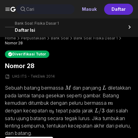
G
Cari
Masuk
Daftar
Bank Soal: Fisika Dasar 1
Daftar Isi
Home
Perpustakaan
Bank Soal
Bank Soal: Fisika Dasar 1
Nomor 28
Diverifikasi Tutor
Nomor 28
UAS ITS - TekElek 2014
M
L
Sebuah batang bermassa 
 dan panjang 
 diletakkan 
M
L
pada lantai tanpa gesekan seperti gambar. Batang 
m
kemudian ditumbuk dengan peluru bermassa 
m
v_0
L/3
/3
dengan kecepatan 
 tepat pada jarak 
 dari salah 
v
L
0
satu ujung batang secara tegak lurus. Jika tumbukan 
lenting sempurna, tentukan kecepatan akhir dari peluru, 
dan batang.