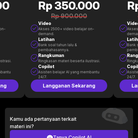
00
Rp 350.000
R
Rp 900.000
Video
Vide
on-
Akses 2500+ video belajar on-
Akses
demand.
dema
Latihan
Lati
Bank soal tahun lalu &
Bank s
pembahasannya.
pemb
Rangkuman
Ran
strasi.
Ringkasan materi beserta ilustrasi.
Ringka
Copilot
Copi
mbantu
Asisten belajar AI yang membantu
Asist
24/7.
24/7.
ang
Langganan Sekarang
La
Kamu ada pertanyaan terkait
materi ini?
Tanya Copilot AI