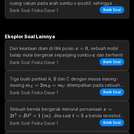
E_x=E_
ruang vakum pada arah sumbu x-positif, sehingga 
=
=
0
 dan 
E
E
Bank Soal
Bank Soal: Fisika Dasar 1
x
y
Eksplor Soal Lainnya
x=0
=
0
Dari keadaan diam di titik posisi 
, sebuah mobil 
x
x
balap mulai bergerak sepanjang sumbu-
 dan berhenti 
x
Bank Soal
Bank Soal: Fisika Dasar 1
Tiga buah partikel A, B dan C dengan massa masing-
m_A=2m_B=m_C
=
2
=
masing 
 ditempatkan pada sebuah 
m
m
m
A
B
C
bidang horizontal 
Bank Soal
Bank Soal: Fisika Dasar 1
x=2t^3 + Bt
=
Sebuah benda bergerak menurut persamaan 
x
3
2
2
+
+
1
(
)
t=5\space s
=
5
. Jika saat 
 benda tersebut 
t
B
t
m
t
s
v=180 \space m/s
=
180
/
bergerak dengan kecepatan 
, bera
v
m
s
Bank Soal
Bank Soal: Fisika Dasar 1