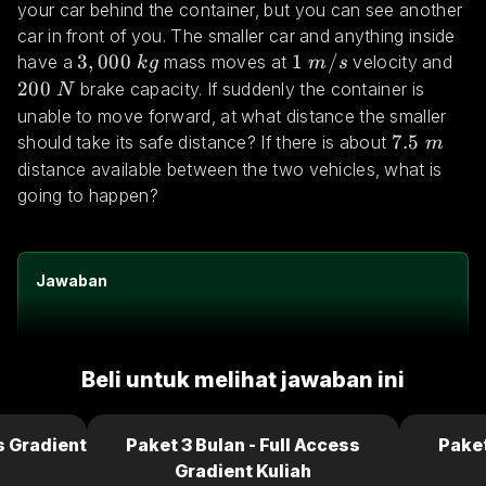
your car behind the container, but you can see another 
car in front of you. The smaller car and anything inside 
3,000 \space kg
3
,
000
1 \space m/s
1
/
20
have a 
 mass moves at 
 velocity and 
k
g
m
s
200
 brake capacity. If suddenly the container is 
N
unable to move forward, at what distance the smaller 
7.5 \spac
7.5
should take its safe distance? If there is about 
m
distance available between the two vehicles, what is 
going to happen?
Jawaban
Beli untuk melihat jawaban ini
s Gradient
Paket 3 Bulan - Full Access
Paket
Gradient Kuliah