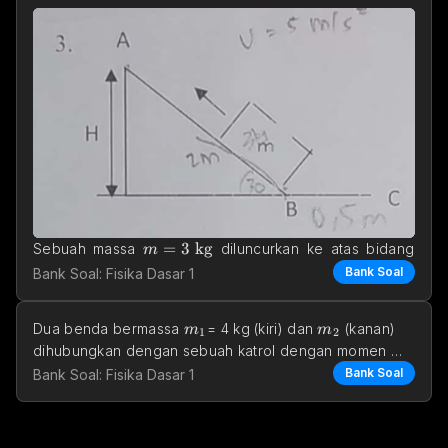
m = 3\text{ kg}
=
3
kg
Sebuah massa 
 diluncurkan ke atas bidang 
m
30\degree
30°
2 \text{ m}
2
m
miring dengan kemiringan 
 sejauh 
 dari titik B 
Bank Soal
Bank Soal: Fisika Dasar 1
dengan laju 
m_1
m_2
Dua benda bermassa 
= 4 kg (kiri) dan 
 (kanan) 
m
m
1
2
dihubungkan dengan sebuah katrol dengan momen 
inersia 
Bank Soal
Bank Soal: Fisika Dasar 1