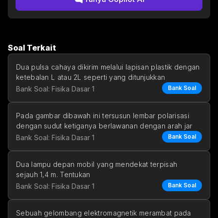
Soal Terkait
Dua pulsa cahaya dikirim melalui lapisan plastik dengan 
ketebalan L atau 2L seperti yang ditunjukkan
Bank Soal
Bank Soal: Fisika Dasar 1
Pada gambar dibawah ini tersusun lembar polarisasi 
dengan sudut ketiganya berlawanan dengan arah jar
Bank Soal
Bank Soal: Fisika Dasar 1
Dua lampu depan mobil yang mendekat terpisah 
sejauh 1,4 m. Tentukan
Bank Soal
Bank Soal: Fisika Dasar 1
pemisahan sudut
jarak maksimum seh
Sebuah gelombang elektromagnetik merambat pada 