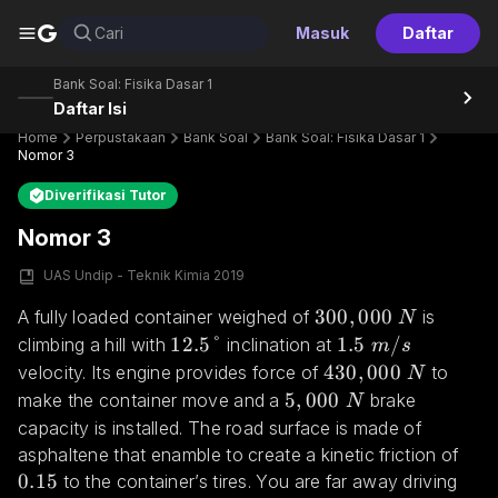
G
Cari
Masuk
Daftar
Bank Soal: Fisika Dasar 1
Daftar Isi
Home
Perpustakaan
Bank Soal
Bank Soal: Fisika Dasar 1
Nomor 3
Diverifikasi Tutor
Nomor 3
UAS Undip - Teknik Kimia 2019
300,000 \space N
300
,
000
A fully loaded container weighed of 
 is 
N
12.5 \degree
12.5°
1.5 \space m/s
1.5
/
climbing a hill with 
 inclination at 
m
s
430,000 \space N
430
,
000
velocity. Its engine provides force of 
 to 
N
5,000 \space N
5
,
000
make the container move and a 
 brake 
N
capacity is installed. The road surface is made of 
0.1
asphaltene that enamble to create a kinetic friction of 
0.15
 to the container’s tires. You are far away driving 