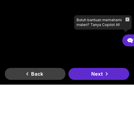
Butuh bantuan memahami
materi? Tanya Copilot AI!
Back
Next
Gradient
Dapatkan di
Dapatkan di
Lagi butuh bantuan apa?
Google Play
App Store
Kantor Kami
Smesco SME Tower Kontrak Hukum Office Space Lt. 6