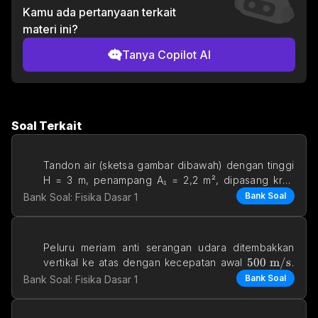
Kamu ada pertanyaan terkait
materi ini?
Tanya Copilot AI
Soal Terkait
Tandon air (sketsa gambar dibawah) dengan tinggi 
H = 3 m, penampang A₁ = 2,2 m², dipasang kran 
outpu
Bank Soal
Bank Soal: Fisika Dasar 1
Peluru meriam anti serangan udara ditembakkan 
500 \text{ 
500
m/s
vertikal ke atas dengan kecepatan awal 
. 
Jika gesekan 
Bank Soal
Bank Soal: Fisika Dasar 1