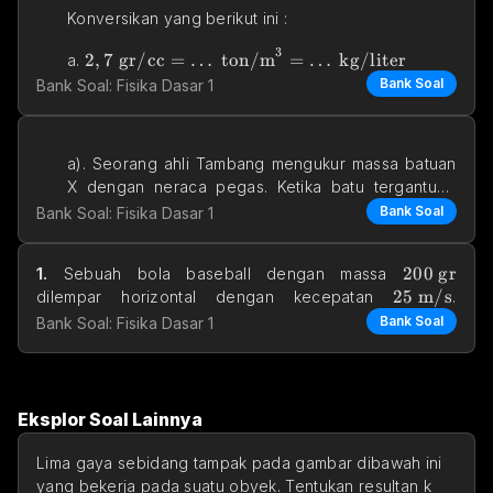
Konversikan yang berikut ini :
3
2,7 \text{ gr/cc} = \ldots \text{ ton/m}^3 = \
2
,
7
gr/cc
=
…
ton/m
=
…
kg/liter
a. 
Bank Soal
Bank Soal: Fisika Dasar 1
120 \text{ km/jam} = \ldots \text{ m/s} = \ld
120
km/jam
=
…
m/s
=
…
mil/s
b. 
a). Seorang ahli Tambang mengukur massa batuan 
X dengan neraca pegas. Ketika batu tergantung 
bebas, 
Bank Soal
Bank Soal: Fisika Dasar 1
200 \text{
200
gr
1.
 Sebuah bola baseball dengan massa 
25 \text{ 
25
m/s
dilempar horizontal dengan kecepatan 
. 
Kemudian bola dipukul s
Bank Soal
Bank Soal: Fisika Dasar 1
Eksplor Soal Lainnya
a. Vektor ruang seperti pada gambar di samping, 
Lima gaya sebidang tampak pada gambar dibawah ini 
tentukan nilai m
yang bekerja pada suatu obyek. Tentukan resultan k