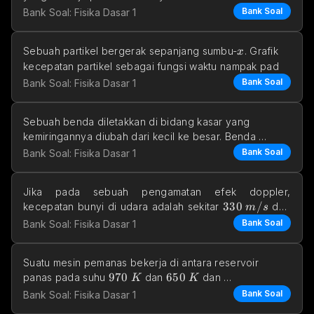
Bank Soal
Bank Soal: Fisika Dasar 1
x
Sebuah partikel bergerak sepanjang sumbu-
. Grafik 
x
kecepatan partikel sebagai fungsi waktu nampak pad
Bank Soal
Bank Soal: Fisika Dasar 1
Sebuah benda diletakkan di bidang kasar yang 
kemiringannya diubah dari kecil ke besar. Benda 
tersebu
Bank Soal
Bank Soal: Fisika Dasar 1
Jika pada sebuah pengamatan efek doppler, 
330\space m/s
330
/
kecepatan bunyi di udara adalah sekitar 
 dan 
m
s
frekuensi bun
Bank Soal
Bank Soal: Fisika Dasar 1
Suatu mesin pemanas bekerja di antara reservoir 
970 \space K
970
650 \space K
650
panas pada suhu 
 dan 
 dan 
K
K
550 \space J
550
menghasilkan kerja 
 per si
J
Bank Soal
Bank Soal: Fisika Dasar 1