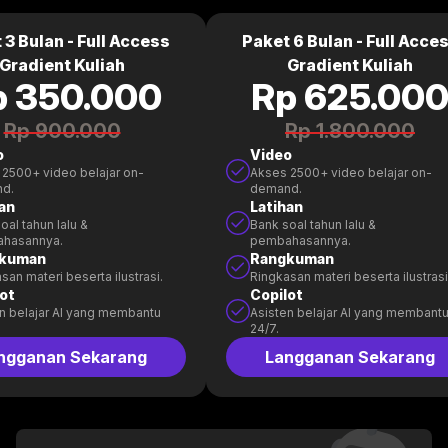
 3 Bulan - Full Access
Paket 6 Bulan - Full Acce
Gradient Kuliah
Gradient Kuliah
p 350.000
Rp 625.00
Rp 900.000
Rp 1.800.000
o
Video
2500+ video belajar on-
Akses 2500+ video belajar on-
d.
demand.
an
Latihan
oal tahun lalu &
Bank soal tahun lalu &
hasannya.
pembahasannya.
kuman
Rangkuman
san materi beserta ilustrasi.
Ringkasan materi beserta ilustrasi
ot
Copilot
n belajar AI yang membantu
Asisten belajar AI yang membant
24/7.
ngganan Sekarang
Langganan Sekarang