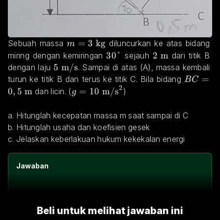
m = 3\text{ kg}
=
3
kg
Sebuah massa 
 diluncurkan ke atas bidang 
m
30\degree
30°
2 \text{ m}
2
m
miring dengan kemiringan 
 sejauh 
 dari titik B 
5 \text{ m/s}
5
m/s
dengan laju 
. Sampai di atas (A), massa kembali 
BC = 0,
=
turun ke titik B dan terus ke titik C. Bila bidang 
B
C
2
0
,
5
m
g= 10 \text{ m/s}^2
=
10
m/s
 dan licin. (
)
g
a. Hitunglah kecepatan massa m saat sampai di C
b. Hitunglah usaha dan koefisien gesek
c. Jelaskan keberlakuan hukum kekekalan energi
Jawaban
Beli untuk melihat jawaban ini