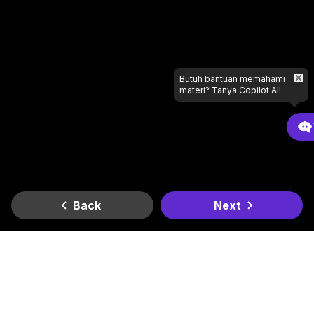
Butuh bantuan memahami
materi? Tanya Copilot AI!
Back
Next
Gradient
Dapatkan di
Dapatkan di
Lagi butuh bantuan apa?
Google Play
App Store