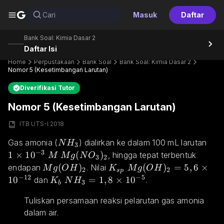
G
Cari
Masuk
Daftar
Bank Soal: Kimia Dasar 2
Daftar Isi
Home
Perpustakaan
Bank Soal
Bank Soal: Kimia Dasar 2
Nomor 5 (Kesetimbangan Larutan)
Diverifikasi Tutor
Nomor 5 (Kesetimbangan Larutan)
ITB UTS-I 2018
NH_3
1\t
Gas amonia (
) dialirkan ke dalam 100 mL larutan 
N
H
3
−
3
1
×
1
0
Mg(NO_3)_2
(
)
, hingga tepat terbentuk 
M
M
g
N
O
3
2
Mg(OH)_2
(
)
K_{sp}\;Mg(OH)_2=5,6\t
(
)
=
5
,
6
×
endapan 
. Nilai 
M
g
O
H
K
M
g
O
H
2
2
s
p
−
12
−
5
1
0
K_b\;NH_3=1,8\times 10^{-5}
=
1
,
8
×
1
0
 dan 
.
K
N
H
3
b
Tuliskan persamaan reaksi pelarutan gas amonia 
dalam air.