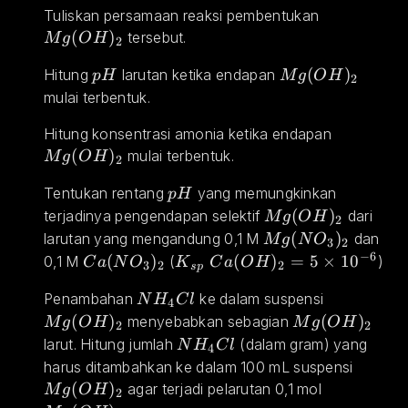
Mg(OH)_2
Tuliskan persamaan reaksi pembentukan 
(
)
 tersebut.
M
g
O
H
2
pH
Mg(OH)_2
(
)
Hitung 
 larutan ketika endapan 
p
H
M
g
O
H
2
mulai terbentuk.
Mg(OH)
Hitung konsentrasi amonia ketika endapan 
(
)
 mulai terbentuk.
M
g
O
H
2
pH
Tentukan rentang 
 yang memungkinkan 
p
H
Mg(OH)_2
(
)
terjadinya pengendapan selektif 
 dari 
M
g
O
H
2
Mg(NO_3)_2
(
)
larutan yang mengandung 0,1 M 
 dan 
M
g
N
O
3
2
−
6
Ca(NO_3)_2
(
)
K_{sp}\;Ca(OH)_2=5\times 
(
)
=
5
×
1
0
0,1 M 
 (
)
C
a
N
O
K
C
a
O
H
3
2
2
s
p
NH_4Cl
Mg(OH)_
Penambahan 
 ke dalam suspensi 
N
H
C
l
4
(
)
Mg(OH)_2
(
)
 menyebabkan sebagian 
M
g
O
H
M
g
O
H
2
2
NH_4Cl
larut. Hitung jumlah 
 (dalam gram) yang 
N
H
C
l
4
Mg(O
harus ditambahkan ke dalam 100 mL suspensi 
(
)
Mg(OH)_
 agar terjadi pelarutan 0,1 mol 
M
g
O
H
2