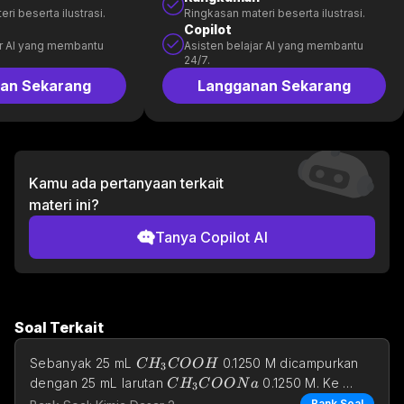
ri beserta ilustrasi.
Ringkasan materi beserta ilustrasi.
Copilot
ar AI yang membantu
Asisten belajar AI yang membantu
24/7.
an Sekarang
Langganan Sekarang
Kamu ada pertanyaan terkait
materi ini?
Tanya Copilot AI
Soal Terkait
CH_3COOH
Sebanyak 25 mL 
 0.1250 M dicampurkan 
C
H
C
O
O
H
3
CH_3COONa
dengan 25 mL larutan 
 0.1250 M. Ke 
C
H
C
O
O
N
a
3
dalam larutan tersebut ditam
Bank Soal