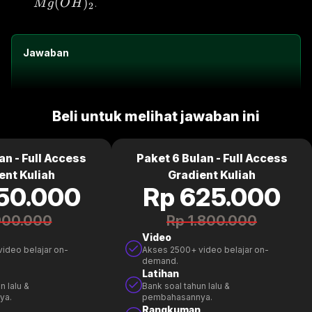
(
)
.
M
g
O
H
2
Jawaban
Beli untuk melihat jawaban ini
an - Full Access
Paket 6 Bulan - Full Access
ent Kuliah
Gradient Kuliah
50.000
Rp 625.000
900.000
Rp 1.800.000
Video
ideo belajar on-
Akses 2500+ video belajar on-
demand.
Latihan
n lalu &
Bank soal tahun lalu &
ya.
pembahasannya.
Rangkuman