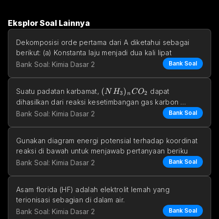
Eksplor Soal Lainnya
Dekomposisi orde pertama dari A diketahui sebagai 
berikut: (a) Konstanta laju menjadi dua kali lipat
Bank Soal
Bank Soal: Kimia Dasar 2
(NH_3)_nCO_2
(
)
Suatu padatan karbamat, 
 dapat 
N
H
C
O
3
2
n
dihasilkan dari reaksi kesetimbangan gas karbon 
dioksida dan amonia d
Bank Soal
Bank Soal: Kimia Dasar 2
Gunakan diagram energi potensial terhadap koordinat 
reaksi di bawah untuk menjawab pertanyaan beriku
Bank Soal
Bank Soal: Kimia Dasar 2
Asam florida (HF) adalah elektrolit lemah yang 
terionisasi sebagian di dalam air.
+
−
⇄
HF_{(aq)}\rightleftarrows H^+_{(aq)}+F^-_{(aq)
+
H
F
H
F
Bank Soal
Bank Soal: Kimia Dasar 2
(
)
(
)
(
)
a
q
a
q
a
q