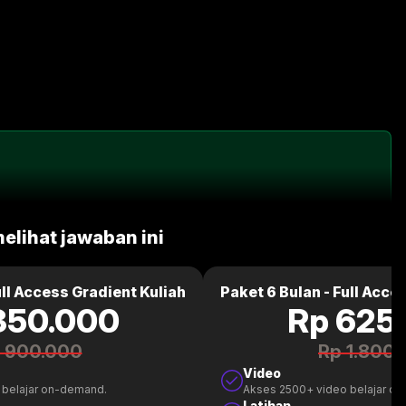
melihat jawaban ini
ull Access Gradient Kuliah
Paket 6 Bulan - Full Acce
350.000
Rp 625
 900.000
Rp 1.800
Video
 belajar on-demand.
Akses 2500+ video belajar o
Latihan