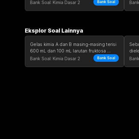
51
24^oC
2
4
I^-
o
 pada suhu 
.
M
m
e
ni
t
Bank Soal
C
I
Bank Soal: Kimia Dasar 2
Bank
(
)
a
q
[A]=0,0092\;M
[
]
=
0
,
0092
Dimulai dengan 
, 
A
M
[I
[
I
berapa la
 (
Eksplor Soal Lainnya
0,
Gelas kimia A dan B masing-masing terisi 
Sebu
600 mL dan 100 mL larutan fruktosa 
diel
yang konsentrasinya tida
2 ja
Bank Soal
Bank Soal: Kimia Dasar 2
Bank