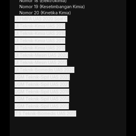
Nomor 18 (Elektrokimia)
hasannya.
Nomor 19 (Kesetimbangan Kimia)
Nomor 20 (Kinetika Kimia)
asi.
UI FMIPA UAS 2020 Soal C
UI Teknik-Kimia UAS 2021
ntu 24/7.
UI Teknik-Kimia UAS 2019
karang
UI Teknik-Kimia UAS 2015
UI Teknik-Kimia UAS 2013
UI Teknik-Mesin UAS 2020
UI Teknik-Mesin UAS 2017
UI Teknik-Biomedis UAS 2020
UGM Teknik-Sipil UAS 2022
UGM Teknik-Sipil UAS 2021
UGM Teknik-Sipil UAS 2019
UGM Teknik-Sipil UAS 2014
UGM Teknik-Sipil UAS 2012
ITS Teknik-Biomedis UAS 2017
CaCO_{3(s)}\rightleftarrows CaO_{(s)}+CO_{
 reaksi: 
Suatu larutan yang mengandung 6,85 g 
+
 pada 
karbohidrat dalam 100 g air memiliki 
C
O
2
(
)
g