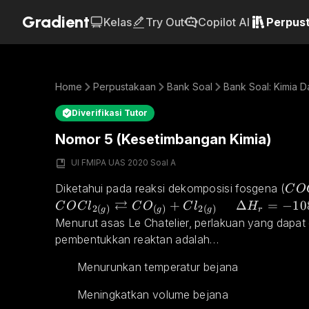
Gradient
Kelas
Try Out
Copilot AI
Perpus
Home
Perpustakaan
Bank Soal
Bank Soal: Kimia D
Diverifikasi Tutor
Nomor 5 (Kesetimbangan Kimia)
UI FMIPA UAS 2020 Soal A
COC
Diketahui pada reaksi dekomposisi fosgena (
C
O
⇄
COCl_{2(g)}\rightleftarrows CO_{(g)}+Cl
+
Δ
=
−
10
C
O
C
l
C
O
C
l
H
2
(
)
(
)
2
(
)
r
g
g
g
Menurut asas Le Chatelier, perlakuan yang dapat
pembentukkan reaktan adalah…
Menurunkan temperatur bejana
Meningkatkan volume bejana