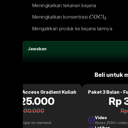
Meningkatkan tekanan bejana
COCl_2
Meningkatkan konsentrasi 
C
O
C
l
2
Mengalirkan produk ke bejana lainnya
Jawaban
Beli untuk 
ulan - Full Access Gradient Kuliah
Paket 3 Bulan - F
Rp 125.000
Rp 
Rp 300.000
Rp
Video
00+ video belajar on-demand.
Akses 2500+ video
n
Latihan