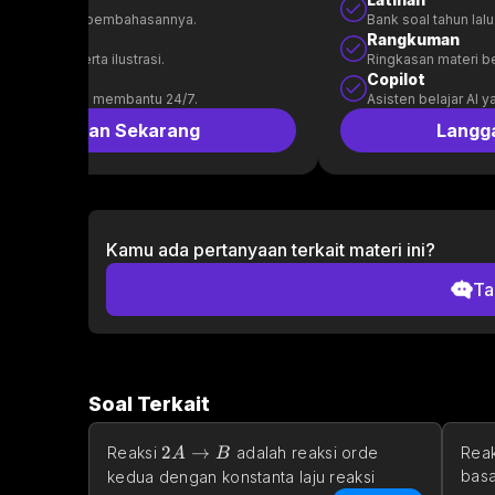
l tahun lalu & pembahasannya.
Bank soal tahun la
uman
Rangkuman
 materi beserta ilustrasi.
Ringkasan materi bes
t
Copilot
belajar AI yang membantu 24/7.
Asisten belajar AI 
Langganan Sekarang
Langg
Kamu ada pertanyaan terkait materi ini?
Ta
Soal Terkait
2A\rightarrow B
2
→
Reaksi 
 adalah reaksi orde 
Reak
A
B
51\;M^{-1}\
basa
kedua dengan konstanta laju reaksi 
−
−
1
−
1