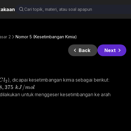
takaan
asar 2
Nomor 5 (Kesetimbangan Kimia)
Back
Next
l_2
), dicapai kesetimbangan kimia sebagai berikut:
C
l
2
_{2(g)}\;\;\;\;\;\Delta H_r=-108,375\;kJ/mol
8
,
375
/
k
J
m
o
l
 dilakukan untuk menggeser kesetimbangan ke arah 