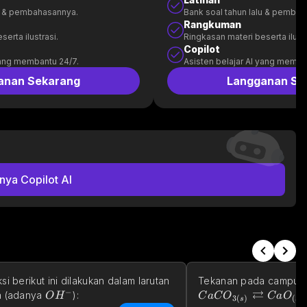
lu & pembahasannya.
Bank soal tahun lalu & pemba
Rangkuman
erta ilustrasi.
Ringkasan materi beserta ilustr
Copilot
yang membantu 24/7.
Asisten belajar AI yang memba
anan Sekarang
Langganan Se
nya Copilot AI
si berikut ini dilakukan dalam larutan 
Tekanan pada campuran
−
⇄
OH^-
;menit^{-1}
 (adanya 
):
O
H
C
a
C
O
C
a
O
3
(
)
(
)
s
s
−
−
−