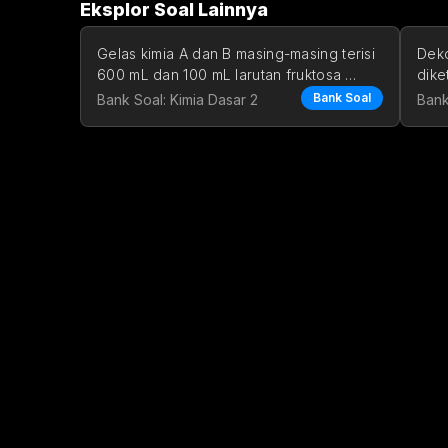
Eksplor Soal Lainnya
Gelas kimia A dan B masing-masing terisi 
Deko
600 mL dan 100 mL larutan fruktosa 
dike
yang konsentrasinya tida
laju
Bank Soal
Bank Soal: Kimia Dasar 2
Bank