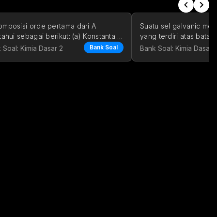
mposisi orde pertama dari A 
Suatu sel galvanic memi
tahui sebagai berikut: (a) Konstanta 
yang terdiri atas batan
 menjadi dua kali lipat
ZnSO_4
larutan 
 dan ba
Bank Soal
Z
n
S
O
 Soal: Kimia Dasar 2
Bank Soal: Kimia Dasar 
4