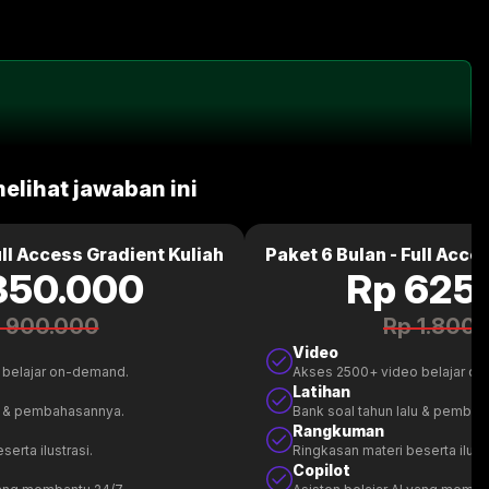
melihat jawaban ini
ull Access Gradient Kuliah
Paket 6 Bulan - Full Acce
350.000
Rp 625
 900.000
Rp 1.800
Video
 belajar on-demand.
Akses 2500+ video belajar o
Latihan
lu & pembahasannya.
Bank soal tahun lalu & pemba
Rangkuman
erta ilustrasi.
Ringkasan materi beserta ilustr
Copilot