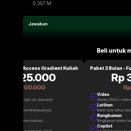
0,357 M
Jawaban
Beli untuk 
ulan - Full Access Gradient Kuliah
Paket 3 Bulan - F
Rp 125.000
Rp 
Rp 300.000
Rp
Video
00+ video belajar on-demand.
Akses 2500+ video
n
Latihan
l tahun lalu & pembahasannya.
Bank soal tahun la
uman
Rangkuman
 materi beserta ilustrasi.
Ringkasan materi bes
t
Copilot