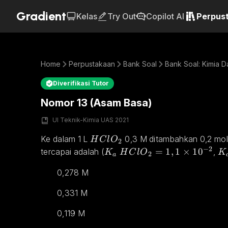
Gradient
Kelas
Try Out
Copilot AI
Perpus
Home
Perpustakaan
Bank Soal
Bank Soal: Kimia D
Diverifikasi Tutor
Nomor 13 (Asam Basa)
UI Teknik-Kimia UAS 2021
HClO_2
Ke dalam 1 L 
 0,3 M ditambahkan 0,2 mol
H
C
l
O
2
−
2
K_a \;HClO_2 = 1,1 \times
=
1
,
1
×
1
0
K_
tercapai adalah (
, 
K
H
C
l
O
K
2
a
0,278 M
0,331 M
0,119 M