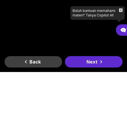
Butuh bantuan memahami
materi? Tanya Copilot AI!
Back
Next
Gradient
Dapatkan di
Dapatkan di
Lagi butuh bantuan apa?
Google Play
App Store
Kantor Kami
Smesco SME Tower Kontrak Hukum Office Space Lt. 6
Jl. Gatot Subroto Kav. 94, RT.11/RW.3, Kel. Pancoran, Kec.
Pancoran, Kota Jakarta Selatan, Daerah Khusus Ibukota