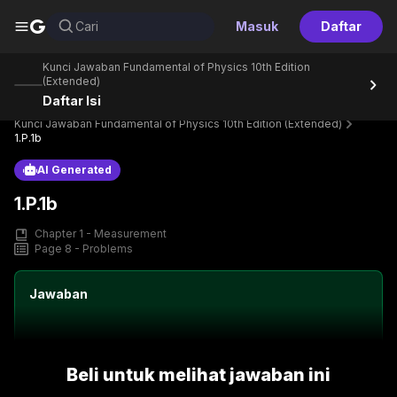
G
Cari
Masuk
Daftar
Kunci Jawaban Fundamental of Physics 10th Edition
(Extended)
Daftar Isi
Home
Perpustakaan
Text Book
Kunci Jawaban Fundamental of Physics 10th Edition (Extended)
1.P.1b
AI Generated
1.P.1b
Chapter 1 - Measurement
Page 8 - Problems
Jawaban
Beli untuk melihat jawaban ini