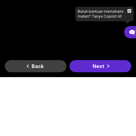
Butuh bantuan memahami
materi? Tanya Copilot AI!
Back
Next
Gradient
Dapatkan di
Dapatkan di
Lagi butuh bantuan apa?
Google Play
App Store
Kantor Kami
Smesco SME Tower Kontrak Hukum Office Space Lt. 6
Jl. Gatot Subroto Kav. 94, RT.11/RW.3, Kel. Pancoran, Kec.
Pancoran, Kota Jakarta Selatan, Daerah Khusus Ibukota