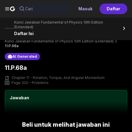
G
Cari
Masuk
Daftar
Kunci Jawaban Fundamental of Physics 10th Edition
(Extended)
Daftar Isi
Home
Perpustakaan
Text Book
Kunci Jawaban Fundamental of Physics 10th Edition (Extended)
11.P.68a
AI Generated
11.P.68a
Chapter 11 - Rotation, Torque, And Angular Momentum
Page 320 - Problems
Jawaban
Beli untuk melihat jawaban ini