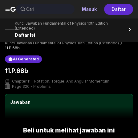
G
Cari
Masuk
Daftar
Kunci Jawaban Fundamental of Physics 10th Edition
(Extended)
Daftar Isi
Home
Perpustakaan
Text Book
Kunci Jawaban Fundamental of Physics 10th Edition (Extended)
11.P.68b
AI Generated
11.P.68b
Chapter 11 - Rotation, Torque, And Angular Momentum
Page 320 - Problems
Jawaban
Beli untuk melihat jawaban ini