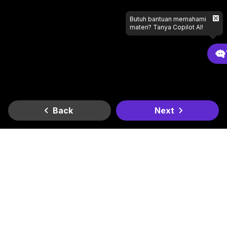
Butuh bantuan memahami
materi? Tanya Copilot AI!
Back
Next
Gradient
Dapatkan di
Dapatkan di
Lagi butuh bantuan apa?
Google Play
App Store
Kantor Kami
Smesco SME Tower Kontrak Hukum Office Space Lt. 6
Jl. Gatot Subroto Kav. 94, RT.11/RW.3, Kel. Pancoran, Kec.
Pancoran, Kota Jakarta Selatan, Daerah Khusus Ibukota