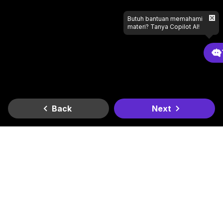
Butuh bantuan memahami
materi? Tanya Copilot AI!
Back
Next
Gradient
Dapatkan di
Dapatkan di
Lagi butuh bantuan apa?
Google Play
App Store
Kantor Kami
Smesco SME Tower Kontrak Hukum Office Space Lt. 6
Jl. Gatot Subroto Kav. 94, RT.11/RW.3, Kel. Pancoran, Kec.
Pancoran, Kota Jakarta Selatan, Daerah Khusus Ibukota