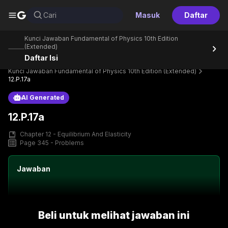
G
Cari
Masuk
Daftar
Kunci Jawaban Fundamental of Physics 10th Edition
(Extended)
Daftar Isi
Home
Perpustakaan
Text Book
Kunci Jawaban Fundamental of Physics 10th Edition (Extended)
12.P.17a
AI Generated
12.P.17a
Chapter 12 - Equilibrium And Elasticity
Page 345 - Problems
Jawaban
Beli untuk melihat jawaban ini