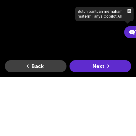
Butuh bantuan memahami
materi? Tanya Copilot AI!
Back
Next
Gradient
Dapatkan di
Dapatkan di
Lagi butuh bantuan apa?
Google Play
App Store
Kantor Kami
Smesco SME Tower Kontrak Hukum Office Space Lt. 6
Jl. Gatot Subroto Kav. 94, RT.11/RW.3, Kel. Pancoran, Kec.
Pancoran, Kota Jakarta Selatan, Daerah Khusus Ibukota