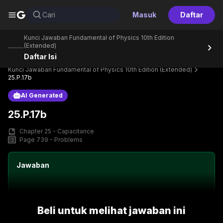
G
Cari
Masuk
Daftar
Kunci Jawaban Fundamental of Physics 10th Edition
(Extended)
Daftar Isi
Home
Perpustakaan
Text Book
Kunci Jawaban Fundamental of Physics 10th Edition (Extended)
25.P.17b
AI Generated
25.P.17b
Chapter 25 - Capacitance
Page 739 - Problems
Jawaban
Beli untuk melihat jawaban ini