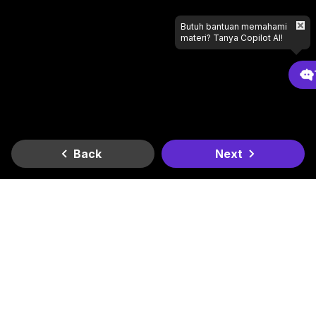
Butuh bantuan memahami
materi? Tanya Copilot AI!
Back
Next
Gradient
Dapatkan di
Dapatkan di
Lagi butuh bantuan apa?
Google Play
App Store
Kantor Kami
Smesco SME Tower Kontrak Hukum Office Space Lt. 6
Jl. Gatot Subroto Kav. 94, RT.11/RW.3, Kel. Pancoran, Kec.
Pancoran, Kota Jakarta Selatan, Daerah Khusus Ibukota