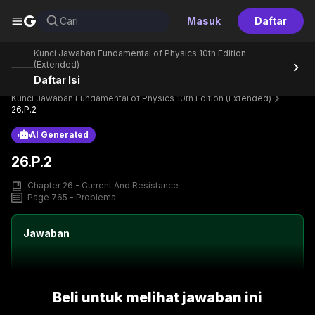
G
Cari
Masuk
Daftar
Kunci Jawaban Fundamental of Physics 10th Edition
(Extended)
Daftar Isi
Home
Perpustakaan
Text Book
Kunci Jawaban Fundamental of Physics 10th Edition (Extended)
26.P.2
AI Generated
26.P.2
Chapter 26 - Current And Resistance
Page 765 - Problems
Jawaban
Beli untuk melihat jawaban ini