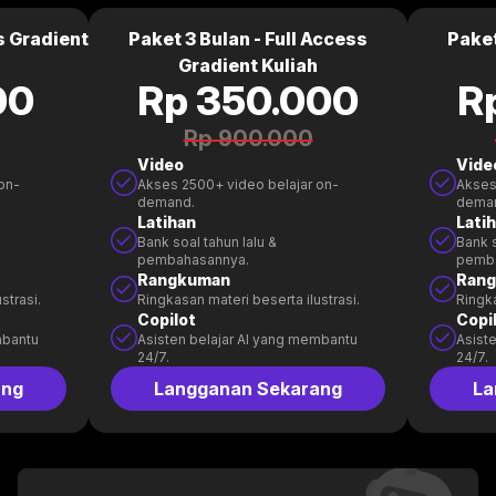
s Gradient
Paket 3 Bulan - Full Access
Paket
Gradient Kuliah
00
Rp 350.000
R
Rp 900.000
Video
Vide
on-
Akses 2500+ video belajar on-
Akses
demand.
dema
Latihan
Lati
Bank soal tahun lalu &
Bank s
pembahasannya.
pemb
Rangkuman
Ran
strasi.
Ringkasan materi beserta ilustrasi.
Ringka
Copilot
Copi
mbantu
Asisten belajar AI yang membantu
Asist
24/7.
24/7.
ang
Langganan Sekarang
La