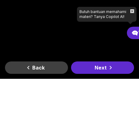
Butuh bantuan memahami
materi? Tanya Copilot AI!
Back
Next
Gradient
Dapatkan di
Dapatkan di
Lagi butuh bantuan apa?
Google Play
App Store
Kantor Kami
Smesco SME Tower Kontrak Hukum Office Space Lt. 6
Jl. Gatot Subroto Kav. 94, RT.11/RW.3, Kel. Pancoran, Kec.
Pancoran, Kota Jakarta Selatan, Daerah Khusus Ibukota