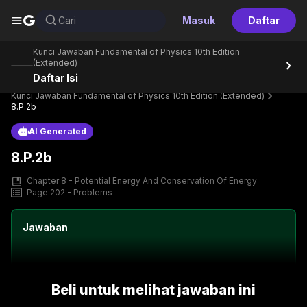
G
Cari
Masuk
Daftar
Kunci Jawaban Fundamental of Physics 10th Edition
(Extended)
Daftar Isi
Home
Perpustakaan
Text Book
Kunci Jawaban Fundamental of Physics 10th Edition (Extended)
8.P.2b
AI Generated
8.P.2b
Chapter 8 - Potential Energy And Conservation Of Energy
Page 202 - Problems
Jawaban
Beli untuk melihat jawaban ini