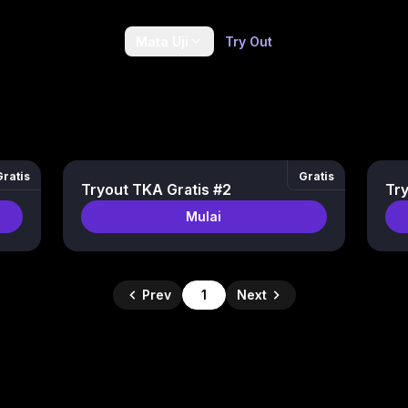
Mata Uji
Try Out
Gratis
Gratis
Tryout TKA Gratis #2
Try
Mulai
Prev
1
Next