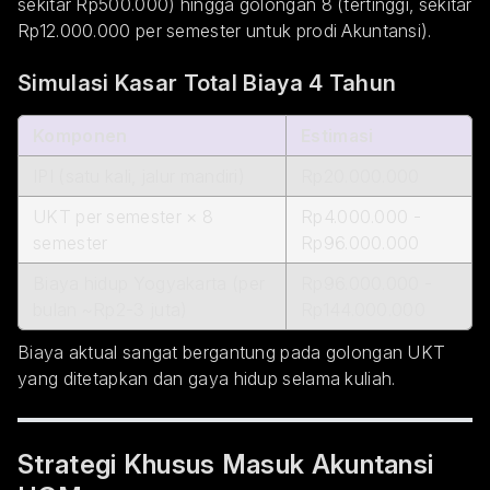
sekitar Rp500.000) hingga golongan 8 (tertinggi, sekitar
Rp12.000.000 per semester untuk prodi Akuntansi).
Simulasi Kasar Total Biaya 4 Tahun
Komponen
Estimasi
IPI (satu kali, jalur mandiri)
Rp20.000.000
UKT per semester × 8
Rp4.000.000 -
semester
Rp96.000.000
Biaya hidup Yogyakarta (per
Rp96.000.000 -
bulan ~Rp2-3 juta)
Rp144.000.000
Biaya aktual sangat bergantung pada golongan UKT
yang ditetapkan dan gaya hidup selama kuliah.
Strategi Khusus Masuk Akuntansi