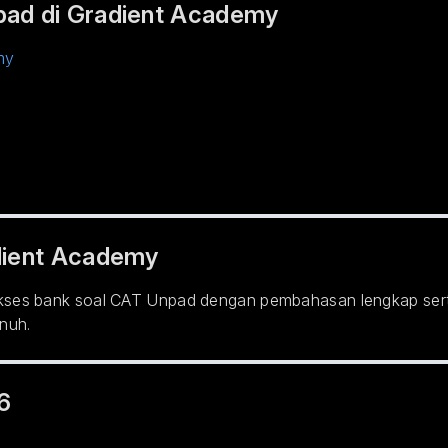
ad di Gradient Academy
my
dient Academy
ses bank soal CAT Unpad dengan pembahasan lengkap serta
nuh.
6