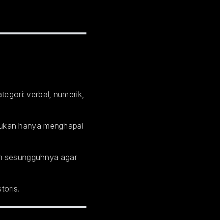
tegori: verbal, numerik,
bukan hanya menghapal
an sesungguhnya agar
toris.