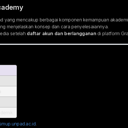
Academy
ad yang mencakup berbagai komponen kemampuan akademik 
yang menjelaskan konsep dan cara penyelesaiannya.
sedia setelah
daftar akun dan berlangganan
di platform Gr
a
ademik
smup.unpad.ac.id
.