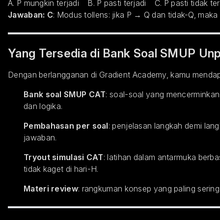
A. P mungkin terjadi B. P pasti terjadi C. P pasti tidak t
Jawaban: C
: Modus tollens: jika P → Q dan tidak-Q, maka
Yang Tersedia di Bank Soal SMUP Un
Dengan berlangganan di Gradient Academy, kamu mendap
Bank soal SMUP CAT
: soal-soal yang mencerminkan t
dan logika.
Pembahasan per soal
: penjelasan langkah demi l
jawaban.
Tryout simulasi CAT
: latihan dalam antarmuka berb
tidak kaget di hari-H.
Materi review
: rangkuman konsep yang paling sering