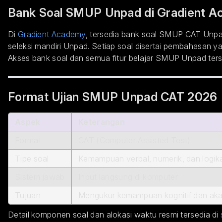
Bank Soal SMUP Unpad di Gradient 
Di
Gradient Academy
, tersedia bank soal SMUP CAT Unp
seleksi mandiri Unpad. Setiap soal disertai pembahasan 
Akses bank soal dan semua fitur belajar SMUP Unpad ter
Format Ujian SMUP Unpad CAT 2026
Aspek
Keterangan
Format
CAT (Computer Assisted Test)
Tipe soal
Kemampuan verbal, numerik, dan logik
Sistem jawab
Input langsung di komputer
Tujuan
Mengukur kemampuan kognitif dan ak
Detail komponen soal dan alokasi waktu resmi tersedia di