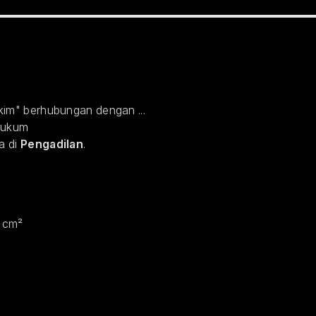
im" berhubungan dengan ...
Hukum
a di
Pengadilan
.
 cm²