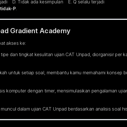
erjadi D. Tidak ada kesimpulan E. Q selalu terjadi
tidak-P
.
pad Gradient Academy
at akses ke:
ipe dan tingkat kesulitan ujian CAT Unpad, diorganisir per ka
angkah untuk setiap soal, membantu kamu memahami konsep 
asis komputer dengan timer, mensimulasikan pengalaman uji
 muncul dalam ujian CAT Unpad berdasarkan analisis soal his