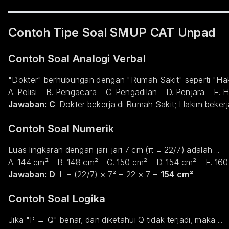
Contoh Tipe Soal SMUP CAT Unpad
Contoh Soal Analogi Verbal
"Dokter" berhubungan dengan "Rumah Sakit" seperti "Hak
A. Polisi B. Pengacara C. Pengadilan D. Penjara E. 
Jawaban: C
: Dokter bekerja di Rumah Sakit; Hakim bekerj
Contoh Soal Numerik
Luas lingkaran dengan jari-jari 7 cm (π = 22/7) adalah ...
A. 144 cm² B. 148 cm² C. 150 cm² D. 154 cm² E. 160
Jawaban: D
: L = (22/7) × 7² = 22 × 7 =
154 cm²
.
Contoh Soal Logika
Jika "P → Q" benar, dan diketahui Q tidak terjadi, maka ...