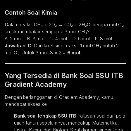
Contoh Soal Kimia
Dalam reaksi CH₄ + 2O₂ → CO₂ + 2H₂O, berapa mol O₂
untuk membakar sempurna 3 mol CH₄?
A. 2 mol B. 3 mol C. 4 mol D. 6 mol E. 8 mol
Jawaban: D
: Dari koefisien reaksi, 1 mol CH₄ butuh 2
mol O₂. Untuk 3 mol: 3 × 2 =
6 mol
.
Yang Tersedia di Bank Soal SSU ITB
Gradient Academy
Dengan berlangganan di Gradient Academy, kamu
mendapat akses ke:
Bank soal lengkap SSU ITB
: ratusan soal dari pola
ujian tahun sebelumnya, mencakup Matematika,
Fisika, Kimia, dan Biologi. Soal diorganisir per topik