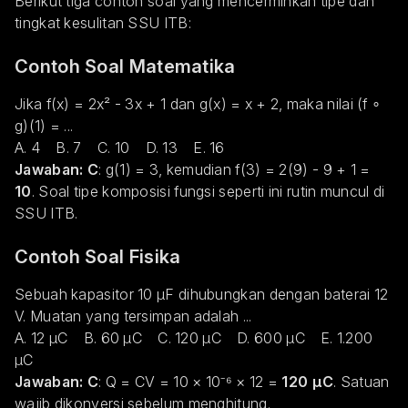
Berikut tiga contoh soal yang mencerminkan tipe dan
tingkat kesulitan SSU ITB:
Contoh Soal Matematika
Jika f(x) = 2x² - 3x + 1 dan g(x) = x + 2, maka nilai (f ∘
g)(1) = ...
A. 4 B. 7 C. 10 D. 13 E. 16
Jawaban: C
: g(1) = 3, kemudian f(3) = 2(9) - 9 + 1 =
10
. Soal tipe komposisi fungsi seperti ini rutin muncul di
SSU ITB.
Contoh Soal Fisika
Sebuah kapasitor 10 μF dihubungkan dengan baterai 12
V. Muatan yang tersimpan adalah ...
A. 12 μC B. 60 μC C. 120 μC D. 600 μC E. 1.200
μC
Jawaban: C
: Q = CV = 10 × 10⁻⁶ × 12 =
120 μC
. Satuan
wajib dikonversi sebelum menghitung.