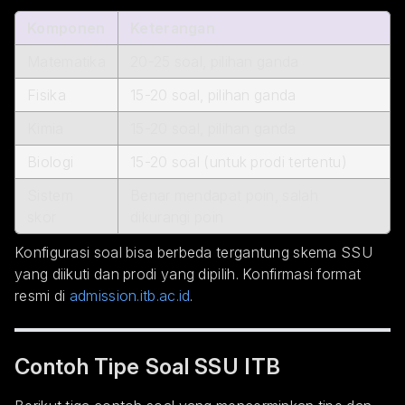
Komponen
Keterangan
Matematika
20-25 soal, pilihan ganda
Fisika
15-20 soal, pilihan ganda
Kimia
15-20 soal, pilihan ganda
Biologi
15-20 soal (untuk prodi tertentu)
Sistem
Benar mendapat poin, salah
skor
dikurangi poin
Konfigurasi soal bisa berbeda tergantung skema SSU
yang diikuti dan prodi yang dipilih. Konfirmasi format
resmi di
admission.itb.ac.id
.
Contoh Tipe Soal SSU ITB