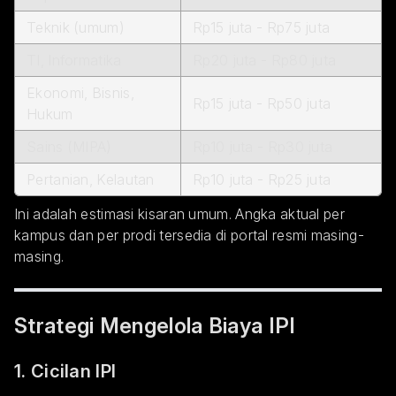
Teknik (umum)
Rp15 juta - Rp75 juta
TI, Informatika
Rp20 juta - Rp80 juta
Ekonomi, Bisnis,
Rp15 juta - Rp50 juta
Hukum
Sains (MIPA)
Rp10 juta - Rp30 juta
Pertanian, Kelautan
Rp10 juta - Rp25 juta
Ini adalah estimasi kisaran umum. Angka aktual per
kampus dan per prodi tersedia di portal resmi masing-
masing.
Strategi Mengelola Biaya IPI
1. Cicilan IPI