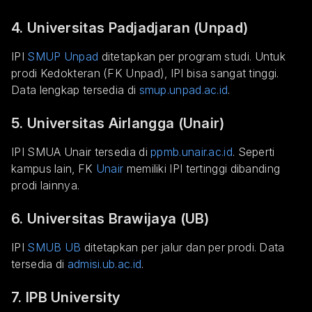
4. Universitas Padjadjaran (Unpad)
IPI
SMUP Unpad
ditetapkan per program studi. Untuk
prodi Kedokteran (FK Unpad), IPI bisa sangat tinggi.
Data lengkap tersedia di
smup.unpad.ac.id
.
5. Universitas Airlangga (Unair)
IPI SMUA Unair tersedia di
ppmb.unair.ac.id
. Seperti
kampus lain, FK
Unair
memiliki IPI tertinggi dibanding
prodi lainnya.
6. Universitas Brawijaya (UB)
IPI
SMUB UB
ditetapkan per jalur dan per prodi. Data
tersedia di
admisi.ub.ac.id
.
7. IPB University