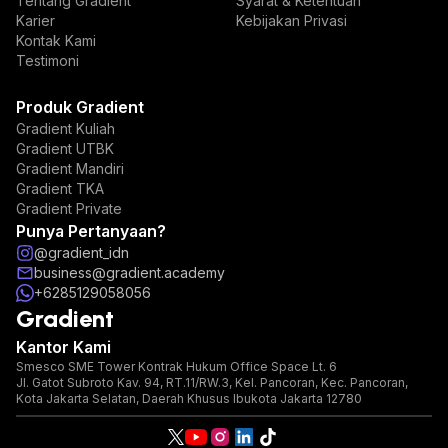
Tentang Gradient
Syarat & Ketentuan
Karier
Kebijakan Privasi
Kontak Kami
Testimoni
Produk Gradient
Gradient Kuliah
Gradient UTBK
Gradient Mandiri
Gradient TKA
Gradient Private
Punya Pertanyaan?
@gradient_idn
business@gradient.academy
+6285129058056
Gradient
Kantor Kami
Smesco SME Tower Kontrak Hukum Office Space Lt. 6
Jl. Gatot Subroto Kav. 94, RT.11/RW.3, Kel. Pancoran, Kec. Pancoran,
Kota Jakarta Selatan, Daerah Khusus Ibukota Jakarta 12780