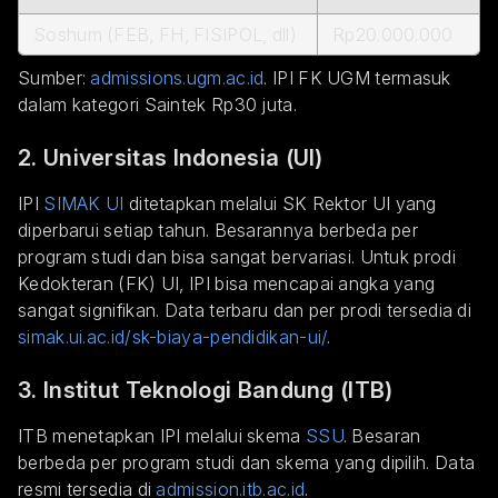
Soshum (FEB, FH, FISIPOL, dll)
Rp20.000.000
Sumber:
admissions.ugm.ac.id
. IPI FK UGM termasuk
dalam kategori Saintek Rp30 juta.
2. Universitas Indonesia (UI)
IPI
SIMAK UI
ditetapkan melalui SK Rektor UI yang
diperbarui setiap tahun. Besarannya berbeda per
program studi dan bisa sangat bervariasi. Untuk prodi
Kedokteran (FK) UI, IPI bisa mencapai angka yang
sangat signifikan. Data terbaru dan per prodi tersedia di
simak.ui.ac.id/sk-biaya-pendidikan-ui/
.
3. Institut Teknologi Bandung (ITB)
ITB menetapkan IPI melalui skema
SSU
. Besaran
berbeda per program studi dan skema yang dipilih. Data
resmi tersedia di
admission.itb.ac.id
.