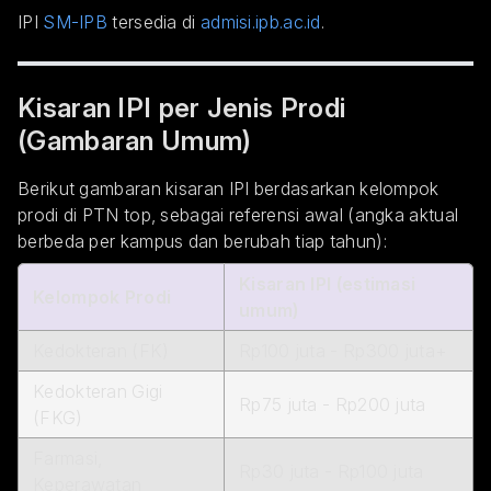
IPI
SM-IPB
tersedia di
admisi.ipb.ac.id
.
Kisaran IPI per Jenis Prodi
(Gambaran Umum)
Berikut gambaran kisaran IPI berdasarkan kelompok
prodi di PTN top, sebagai referensi awal (angka aktual
berbeda per kampus dan berubah tiap tahun):
Kisaran IPI (estimasi
Kelompok Prodi
umum)
Kedokteran (FK)
Rp100 juta - Rp300 juta+
Kedokteran Gigi
Rp75 juta - Rp200 juta
(FKG)
Farmasi,
Rp30 juta - Rp100 juta
Keperawatan