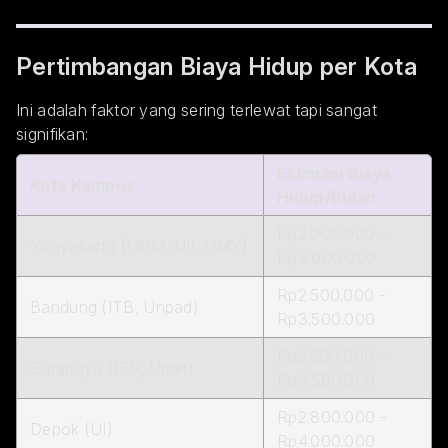
Pertimbangan Biaya Hidup per Kota
Ini adalah faktor yang sering terlewat tapi sangat
signifikan:
Estimasi Biaya
Kota Kampus
Hidup/Bulan
Rp2.000.000 -
Yogyakarta (UGM, UII, UMY)
Rp3.000.000
Rp2.500.000 -
Bandung (ITB, Unpad)
Rp3.500.000
Rp2.500.000 -
Surabaya (ITS, Unair)
Rp3.500.000
Rp2.800.000 -
Depok (UI)
Rp4.000.000