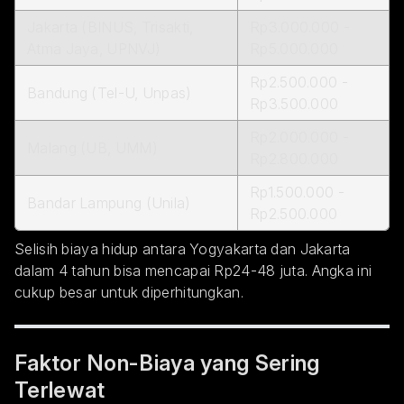
Jakarta (BINUS, Trisakti,
Rp3.000.000 -
Atma Jaya, UPNVJ)
Rp5.000.000
Rp2.500.000 -
Bandung (Tel-U, Unpas)
Rp3.500.000
Rp2.000.000 -
Malang (UB, UMM)
Rp2.800.000
Rp1.500.000 -
Bandar Lampung (Unila)
Rp2.500.000
Selisih biaya hidup antara Yogyakarta dan Jakarta
dalam 4 tahun bisa mencapai Rp24-48 juta. Angka ini
cukup besar untuk diperhitungkan.
Faktor Non-Biaya yang Sering
Terlewat