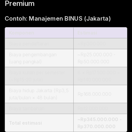
Premium
Contoh: Manajemen BINUS (Jakarta)
Komponen
Estimasi
Biaya pendaftaran
~Rp300.000
Biaya pengembangan
~Rp25.000.000 -
(uang pangkal)
Rp50.000.000
Biaya kuliah per semester
8 × Rp17.500.000 =
(~Rp15-20 juta)
Rp140.000.000
Biaya hidup Jakarta (Rp3,5
Rp168.000.000
juta/bulan × 48 bulan)
Biaya tambahan
Rp12.000.000
~Rp345.000.000 -
Total estimasi
Rp370.000.000