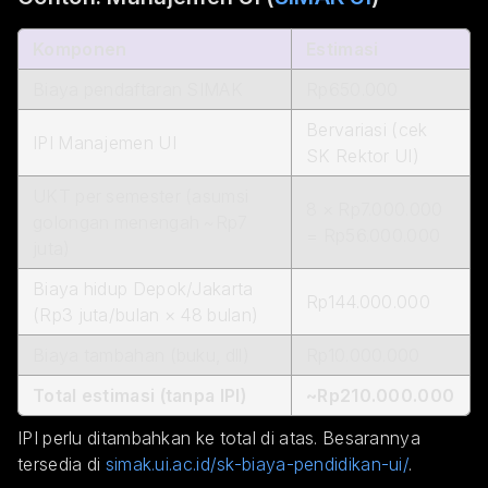
Komponen
Estimasi
Biaya pendaftaran SIMAK
Rp650.000
Bervariasi (cek
IPI Manajemen UI
SK Rektor UI)
UKT per semester (asumsi
8 × Rp7.000.000
golongan menengah ~Rp7
= Rp56.000.000
juta)
Biaya hidup Depok/Jakarta
Rp144.000.000
(Rp3 juta/bulan × 48 bulan)
Biaya tambahan (buku, dll)
Rp10.000.000
Total estimasi (tanpa IPI)
~Rp210.000.000
IPI perlu ditambahkan ke total di atas. Besarannya
tersedia di
simak.ui.ac.id/sk-biaya-pendidikan-ui/
.