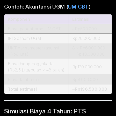
Contoh: Akuntansi UGM (
UM CBT
)
Komponen
Estimasi
Biaya pendaftaran UM CBT
~Rp500.000
IPI Soshum UGM
Rp20.000.000
UKT per semester (asumsi
8 × Rp6.000.000
~Rp6 juta)
= Rp48.000.000
Biaya hidup Yogyakarta
Rp120.000.000
(Rp2,5 juta/bulan × 48 bulan)
Biaya tambahan
Rp8.000.000
Total estimasi
~Rp196.500.000
Simulasi Biaya 4 Tahun: PTS