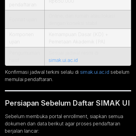
Rp650.000
pendaftaran
Online, dari rumah atau lokasi
Format ujian
dengan koneksi stabil
Komponen
Kemampuan Dasar (KD) +
ujian
Pemetaan Akademik (PA)
Pengumuman
Sesuai jadwal resmi di
hasil
simak.ui.ac.id
Konfirmasi jadwal terkini selalu di
simak.ui.ac.id
sebelum
memulai pendaftaran.
Persiapan Sebelum Daftar SIMAK UI
Sebelum membuka portal enrollment, siapkan semua
dokumen dan data berikut agar proses pendaftaran
berjalan lancar: