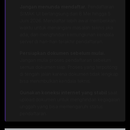
Jangan menunda mendaftar.
Pendaftaran
SIMAK UI berlangsung dari 8 Mei hingga 5
Juni 2026. Mendaftar lebih awal memberikan
waktu untuk menangani masalah teknis jika
ada, dan menghindari kemungkinan kendala
server di hari-hari terakhir pendaftaran.
Persiapkan dokumen sebelum mulai.
Jangan mulai proses pendaftaran sebelum
semua dokumen siap. Proses yang terpotong
di tengah jalan karena dokumen tidak lengkap
bisa menimbulkan kendala teknis.
Gunakan koneksi internet yang stabil
saat
upload dokumen untuk menghindari kegagalan
unggah yang bisa memengaruhi status
pendaftaran.