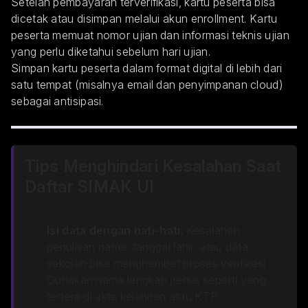
Setelah pembayaran terverifikasi, kartu peserta bisa
dicetak atau disimpan melalui akun enrollment. Kartu
peserta memuat nomor ujian dan informasi teknis ujian
yang perlu diketahui sebelum hari ujian.
Simpan kartu peserta dalam format digital di lebih dari
satu tempat (misalnya email dan penyimpanan cloud)
sebagai antisipasi.
Tips Menghindari Kesalahan Saat
Daftar SIMAK UI
Isi data dengan hati-hati.
Kesalahan
penulisan nama, tanggal lahir, atau data
sekolah bisa menghambat proses verifikasi.
Gunakan nama lengkap persis seperti yang
tertera di akta kelahiran atau KTP.