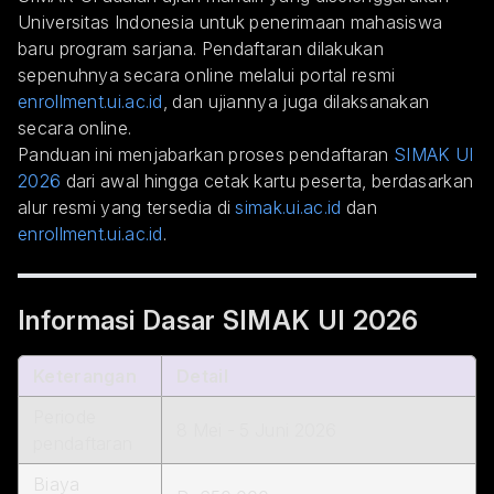
Universitas Indonesia untuk penerimaan mahasiswa
baru program sarjana. Pendaftaran dilakukan
sepenuhnya secara online melalui portal resmi
enrollment.ui.ac.id
, dan ujiannya juga dilaksanakan
secara online.
Panduan ini menjabarkan proses pendaftaran
SIMAK UI
2026
dari awal hingga cetak kartu peserta, berdasarkan
alur resmi yang tersedia di
simak.ui.ac.id
dan
enrollment.ui.ac.id
.
Informasi Dasar SIMAK UI 2026
Keterangan
Detail
Periode
8 Mei - 5 Juni 2026
pendaftaran
Biaya