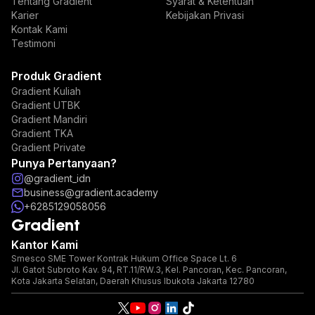
Tentang Gradient
Syarat & Ketentuan
Karier
Kebijakan Privasi
Kontak Kami
Testimoni
Produk Gradient
Gradient Kuliah
Gradient UTBK
Gradient Mandiri
Gradient TKA
Gradient Private
Punya Pertanyaan?
@gradient_idn
business@gradient.academy
+6285129058056
Gradient
Kantor Kami
Smesco SME Tower Kontrak Hukum Office Space Lt. 6
Jl. Gatot Subroto Kav. 94, RT.11/RW.3, Kel. Pancoran, Kec. Pancoran,
Kota Jakarta Selatan, Daerah Khusus Ibukota Jakarta 12780