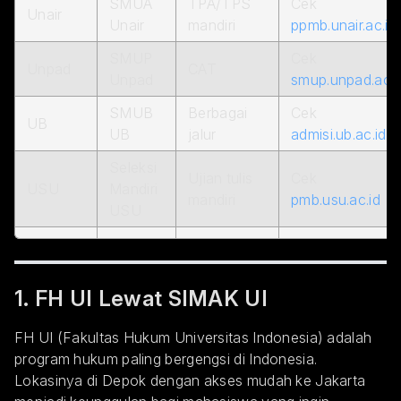
SMUA
TPA/TPS
Cek
Unair
Unair
mandiri
ppmb.unair.ac.id
SMUP
Cek
Unpad
CAT
Unpad
smup.unpad.ac.i
SMUB
Berbagai
Cek
UB
UB
jalur
admisi.ub.ac.id
Seleksi
Ujian tulis
Cek
USU
Mandiri
mandiri
pmb.usu.ac.id
USU
1. FH UI Lewat SIMAK UI
FH UI (Fakultas Hukum Universitas Indonesia) adalah
program hukum paling bergengsi di Indonesia.
Lokasinya di Depok dengan akses mudah ke Jakarta