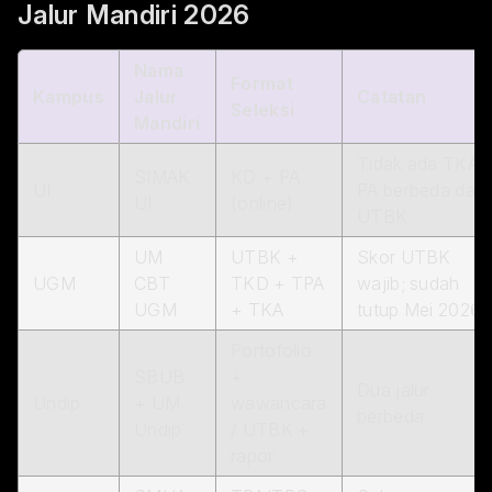
Jalur Mandiri 2026
Nama
Format
Kampus
Jalur
Catatan
Seleksi
Mandiri
Tidak ada TKA;
SIMAK
KD + PA
UI
PA berbeda dari
UI
(online)
UTBK
UM
UTBK +
Skor UTBK
UGM
CBT
TKD + TPA
wajib; sudah
UGM
+ TKA
tutup Mei 2026
Portofolio
SBUB
+
Dua jalur
Undip
+ UM
wawancara
berbeda
Undip
/ UTBK +
rapor