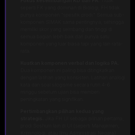
Fokus keseimbangan KD dan PA.
Tidak
seperti FK yang dominan di Biologi, FH tidak
punya komponen "spesifik prodi." Semua sub-
komponen SIMAK sama pentingnya, sehingga
memiliki skor yang seimbang dan tinggi di
semua bagian lebih baik dari punya satu
komponen yang luar biasa tapi yang lain rata-
rata.
Kuatkan komponen verbal dan logika PA.
Dua komponen ini paling bisa ditingkatkan
dengan latihan yang konsisten. Latihan analogi
kata dan soal silogisme secara rutin 4-6
minggu sebelum ujian bisa memberi
peningkatan yang signifikan.
Pertimbangkan pilihan kedua yang
strategis.
Jika FH UI sebagai pilihan pertama,
prodi Soshum lain di UI (seperti Manajemen,
Kriminologi, atau Ilmu Administrasi Negara)