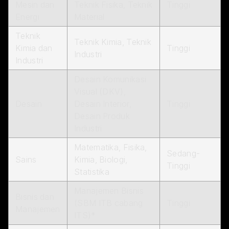
Mesin dan
Teknik Fisika, Teknik
Tinggi
Energi
Material
Teknik
Teknik Kimia, Teknik
Kimia dan
Tinggi
Industri
Industri
Desain Komunikasi
Visual (DKV),
Desain
Desain Interior,
Tinggi
Desain Produk
Industri
Matematika, Fisika,
Sedang-
Sains
Kimia, Biologi,
Tinggi
Statistika
Manajemen Bisnis
Bisnis dan
(SBM ITB cabang
Tinggi
Manajemen
ITS)*