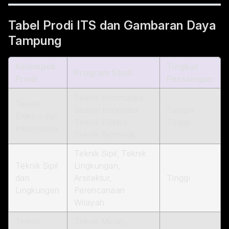
Tabel Prodi ITS dan Gambaran Daya
Tampung
Kelompok
Tingkat
Program Studi
Prodi
Persaingan
Teknik Informatika,
Teknik
Sistem Informasi,
Sangat
Elektro dan
Teknik Elektro,
Tinggi
Informatika
Teknik Biomedik
Teknik Sipil, Teknik
Teknik Sipil
Lingkungan,
dan
Arsitektur,
Tinggi
Lingkungan
Perencanaan
Wilayah
Teknik
Teknik Mesin,