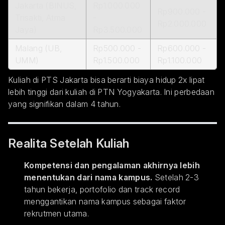
Jakarta (BINUS,
Rp1.000.000
Rp900.000 -
Trisakti, Atma
-
Rp2.000.000
Jaya)
Rp3.500.000
Malang (UB,
Rp500.000 -
Rp600.000 -
UMM)
Rp1.500.000
Rp1.100.000
Kuliah di PTS Jakarta bisa berarti biaya hidup 2x lipat
lebih tinggi dari kuliah di PTN Yogyakarta. Ini perbedaan
yang signifikan dalam 4 tahun.
Realita Setelah Kuliah
Kompetensi dan pengalaman akhirnya lebih
menentukan dari nama kampus.
Setelah 2-3
tahun bekerja, portofolio dan track record
menggantikan nama kampus sebagai faktor
rekrutmen utama.