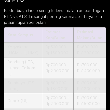
Faktor biaya hidup sering terlewat dalam perbandingan
PTN vs PTS. Ini sangat penting karena selisihnya bisa
jutaan rupiah per bulan:
Estimasi
Estimasi
Kota Kampus
Kos/Bulan
Makan/Bulan
Yogyakarta
Rp500.000 -
Rp600.000 -
(UGM, UII, UMY)
Rp1.500.000
Rp1.200.000
Bandung (ITB,
Rp700.000 -
Rp700.000 -
Unpad, Telkom
Rp2.000.000
Rp1.400.000
U)
Surabaya (ITS,
Rp600.000 -
Rp700.000 -
Unair)
Rp1.800.000
Rp1.300.000
Rp700.000 -
Rp700.000 -
Depok (UI)
Rp2.000.000
Rp1.500.000