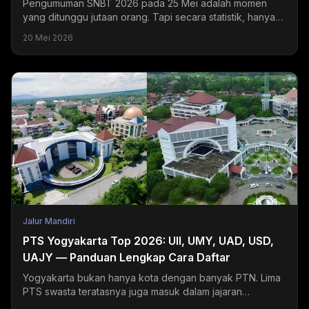
Pengumuman SNBT 2026 pada 25 Mei adalah momen
yang ditunggu jutaan orang. Tapi secara statistik, hanya
sekitar 20-24% peserta yang mendapatkan hasil sesuai...
20 Mei 2026
Jalur Mandiri
PTS Yogyakarta Top 2026: UII, UMY, UAD, USD,
UAJY — Panduan Lengkap Cara Daftar
Yogyakarta bukan hanya kota dengan banyak PTN. Lima
PTS swasta teratasnya juga masuk dalam jajaran
universitas swasta terbaik di Indonesia dan menjadi