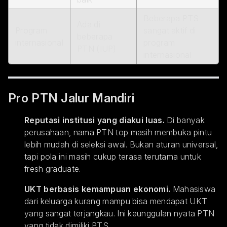
Beberapa PTS
Ada di
Program
sangat aktif di
beberapa
internasional
program
PTN (IUP)
internasional
Pro PTN Jalur Mandiri
Reputasi institusi yang diakui luas.
Di banyak
perusahaan, nama PTN top masih membuka pintu
lebih mudah di seleksi awal. Bukan aturan universal,
tapi pola ini masih cukup terasa terutama untuk
fresh graduate.
UKT berbasis kemampuan ekonomi.
Mahasiswa
dari keluarga kurang mampu bisa mendapat UKT
yang sangat terjangkau. Ini keunggulan nyata PTN
yang tidak dimiliki PTS.