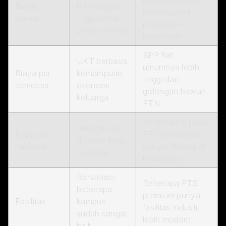
umumnya lebih
Biaya
bisa sangat
rendah untuk
masuk
tinggi untuk
prodi non-
prodi tertentu
kesehatan
SPP flat;
UKT berbasis
umumnya lebih
Biaya per
kemampuan
tinggi dari
semester
ekonomi
golongan bawah
keluarga
PTN
Bergantung pada
Dikenal luas
Reputasi
PTS; beberapa
di pasar kerja
nasional
sangat dikenal di
nasional
bidangnya
Bervariasi;
Beberapa PTS
beberapa
premium punya
Fasilitas
kampus
fasilitas industri
sudah sangat
lebih modern
baik