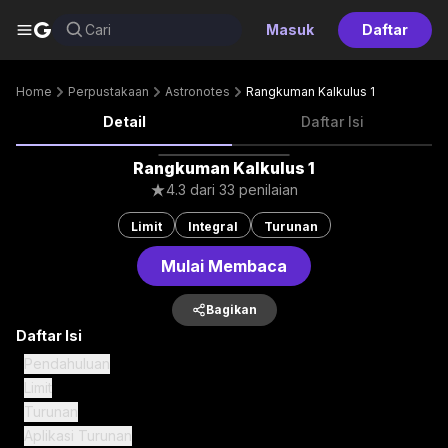
G
Cari
Masuk
Daftar
Home
Perpustakaan
Astronotes
Rangkuman Kalkulus 1
Detail
Daftar Isi
Rangkuman Kalkulus 1
4.3
dari
33
penilaian
Limit
Integral
Turunan
Mulai Membaca
Bagikan
Daftar Isi
Pendahuluan
Limit
Turunan
Aplikasi Turunan