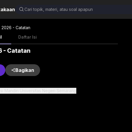
takaan
2026 - Catatan
l
Daftar Isi
 - Catatan
Bagikan
i Mandiri Universitas Negeri Semarang