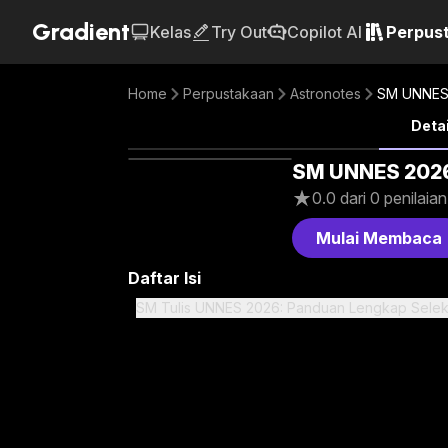
Gradient
Kelas
Try Out
Copilot AI
Perpus
Home
Perpustakaan
Astronotes
SM UNNES 
Detai
SM UNNES 2026
0.0
dari
0
penilaian
Mulai Membaca
Daftar Isi
SM Tulis UNNES 2026: Panduan Lengkap Seleks