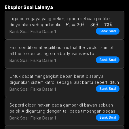
Eksplor Soal Lainnya
Tiga buah gaya yang bekerja pada sebuah partikel 
^
^
^
\vec{F}_1 = 20\hat{i} - 36
=
20
−
36
+
73
\vec{
dinyatakan sebagai berikut: 
; 
F
i
j
k
1
^
^
^
^
=
−
17
+
21
−
46
\vec{F}_3 = -12 \hat{k
=
−
12
, dan 
. Carilah 
Bank Soal
F
i
j
k
F
k
Bank Soal: Fisika Dasar 1
2
3
resul
First condition at equilibrium is that the vector sum of 
all the forces acting on a body vanishes to
Bank Soal
Bank Soal: Fisika Dasar 1
Untuk dapat mengangkat beban berat biasanya 
digunakan sistem katrol sebagai alat bantu seperti ditun
Bank Soal
Bank Soal: Fisika Dasar 1
Seperti diperlihatkan pada gambar di bawah sebuah 
balok A digantung dengan tali pada timbangan pegas
Bank Soal
Bank Soal: Fisika Dasar 1