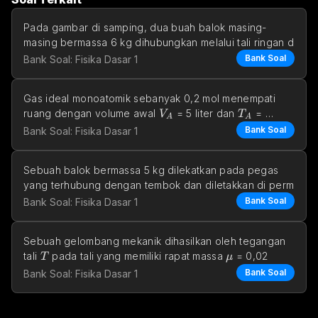
Pada gambar di samping, dua buah balok masing-
masing bermassa 6 kg dihubungkan melalui tali ringan d
Bank Soal
Bank Soal: Fisika Dasar 1
Gas ideal monoatomik sebanyak 0,2 mol menempati 
V_A
T_A
ruang dengan volume awal 
 = 5 liter dan 
 = 
V
T
A
A
300K. Gas
Bank Soal
Bank Soal: Fisika Dasar 1
Sebuah balok bermassa 5 kg dilekatkan pada pegas 
yang terhubung dengan tembok dan diletakkan di perm
Bank Soal
Bank Soal: Fisika Dasar 1
Sebuah gelombang mekanik dihasilkan oleh tegangan 
T
μ
tali 
 pada tali yang memiliki rapat massa 
 = 0,02 
T
μ
Bank Soal
Bank Soal: Fisika Dasar 1