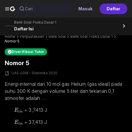
G
Cari
Masuk
Daftar
Bank Soal: Fisika Dasar 1
Daftar Isi
Home
Perpustakaan
Bank Soal
Bank Soal: Fisika Dasar 1
Nomor 5
Diverifikasi Tutor
Nomor 5
UAS UGM - Statistika 2020
Energi internal dari 10 mol gas Helium (gas ideal) pada 
suhu 300 K dengan volume 5 liter dan tekanan 0,1 
atmosfer adalah …
E_{in}
 = 3,7413 J
E
in
E_{in}
 = 37,413 J
E
in