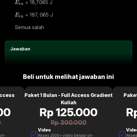
E_{in}
 = 18,7065 J
E
in
E_{in}
 = 187, 065 J
E
in
Semua salah
Jawaban
Beli untuk melihat jawaban ini
Access
Paket 1 Bulan - Full Access Gradient
Paket
Kuliah
00
Rp 125.000
R
0
Rp 300.000
Video
Vide
on-
Akses 2500+ video belajar on-
Akses