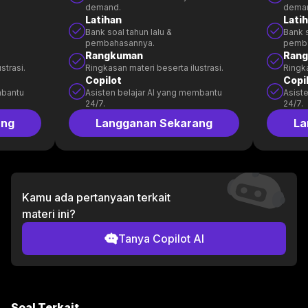
demand.
dema
Latihan
Lati
Bank soal tahun lalu &
Bank s
pembahasannya.
pemb
Rangkuman
Ran
strasi.
Ringkasan materi beserta ilustrasi.
Ringka
Copilot
Copi
mbantu
Asisten belajar AI yang membantu
Asist
24/7.
24/7.
ang
Langganan Sekarang
La
Kamu ada pertanyaan terkait
materi ini?
Tanya Copilot AI
Soal Terkait