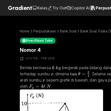
Gradient
Kelas
Try Out
Copilot AI
Perpus
Home
Perpustakaan
Bank Soal
Bank Soal: Fisika D
Diverifikasi Tutor
Nomor 4
UTS ITB - TPB 2019
6 \space kg
6
Benda bermassa 
 bergerak pada bidang data
k
g
3
x
\tan{\theta} = \f
t
a
n
=
terhadap sumbu 
, dimana 
. Selama s
x
θ
4
x
arah sumbu 
 seperti grafik di bawah, dan gaya 
x
F_y = 4t \space N
=
4
oleh 
.
F
t
N
y