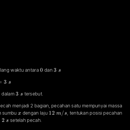
0
0
3\space s
3
lang waktu antara 
 dan 
s
3\space s
=
3
s
3 \space s
3
a dalam 
 tersebut.
s
pecah menjadi 2 bagian, pecahan satu mempunyai massa 
x
12 \space m/s
12
/
h sumbu 
 dengan laju 
, tentukan posisi pecahan 
x
m
s
 \space s
=
2
 setelah pecah.
s