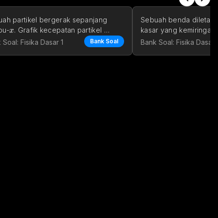
ah partikel bergerak sepanjang 
Sebuah benda diletakka
x
bu-
. Grafik kecepatan partikel 
kasar yang kemiringann
x
kecil ke besar. Benda 
gai fungsi waktu nampak pad
Bank Soal
 Soal: Fisika Dasar 1
Bank Soal: Fisika Dasar 
a. Vektor ruang se
di samping, tentuka