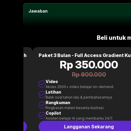
Jawaban
Beli untuk 
dient Kuliah
Paket 3 Bulan - Full Access Gradient Ku
0
Rp 350.000
Rp 900.000
Video
.
Akses 2500+ video belajar on-demand.
Latihan
.
Bank soal tahun lalu & pembahasannya.
Rangkuman
Ringkasan materi beserta ilustrasi.
Copilot
.
Asisten belajar AI yang membantu 24/7.
g
Langganan Sekarang