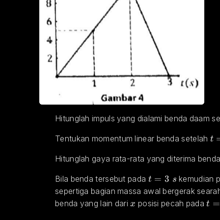
Hitunglah impuls yang dialami benda daam se
t=
Tentukan momentum linear benda setelah 
t
Hitunglah gaya rata-rata yang diterima bend
t=3 \space s
=
3
Bila benda tersebut pada 
 kemudian 
t
s
sepertiga bagian massa awal bergerak seara
x
t=2
benda yang lain dari 
 posisi pecah pada 
x
t