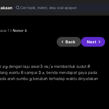
takaan
asar 1
Nomor 4
Back
Next
xy
5 \space m/s
5
/
\theta
r 
 dengan laju awal 
 membentuk sudut 
x
y
m
s
θ
rac{3}{4}
0
0
3 \space s
3
elang waktu 
 sampai 
, benda mendapat gaya pada 
s
y
pada arah sumbu 
 berubah terhadap waktu dinyatakan 
y