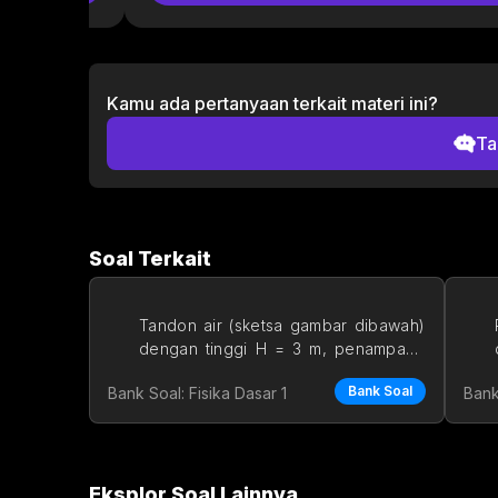
Kamu ada pertanyaan terkait materi ini?
Ta
Soal Terkait
Tandon air (sketsa gambar dibawah) 
dengan tinggi H = 3 m, penampang 
A₁ = 2,2 m², dipasang kran outpu
Bank Soal
Bank Soal: Fisika Dasar 1
Bank
Eksplor Soal Lainnya