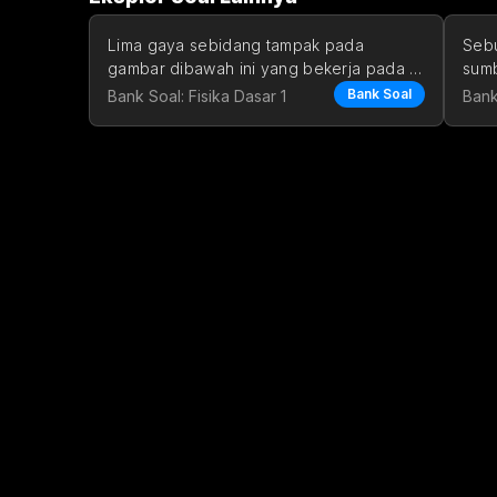
Lima gaya sebidang tampak pada 
Sebu
gambar dibawah ini yang bekerja pada 
sum
suatu obyek. Tentukan resultan k
seba
Bank Soal
Bank Soal: Fisika Dasar 1
Bank