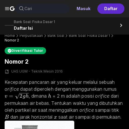
G
Cari
Masuk
Daftar
Bank Soal: Fisika Dasar 1
Daftar Isi
Home
Perpustakaan
Bank Soal
Bank Soal: Fisika Dasar 1
Nomor 2
Diverifikasi Tutor
Nomor 2
UAS UGM - Teknik Mesin 2016
Kecepatan pancaran air yang keluar melalui sebuah 
v=\
orifice
 dapat diperoleh dengan menggunakan rumus 
=
2
h
, dimana 
 = 2 m adalah posisi 
orifice
 dari 
v
g
h
h
permukaan air bebas. Tentukan waktu yang dibutuhkan 
B
oleh partikel air saat meninggalkan 
orifice
 sampai titik 
x
 dan jarak horizontal 
 saat air sampai di permukaan.
B
x