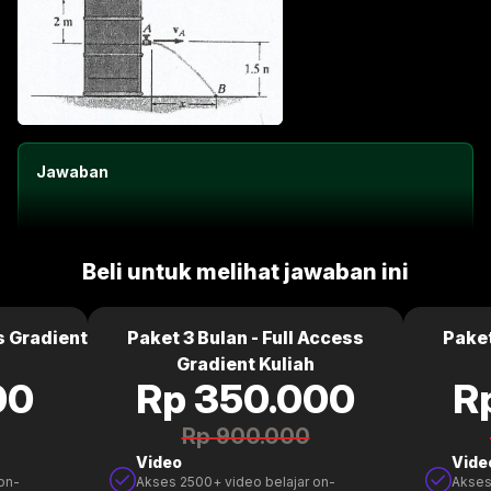
Jawaban
Beli untuk melihat jawaban ini
s Gradient
Paket 3 Bulan - Full Access
Paket
Gradient Kuliah
00
Rp 350.000
R
Rp 900.000
Video
Vide
on-
Akses 2500+ video belajar on-
Akses