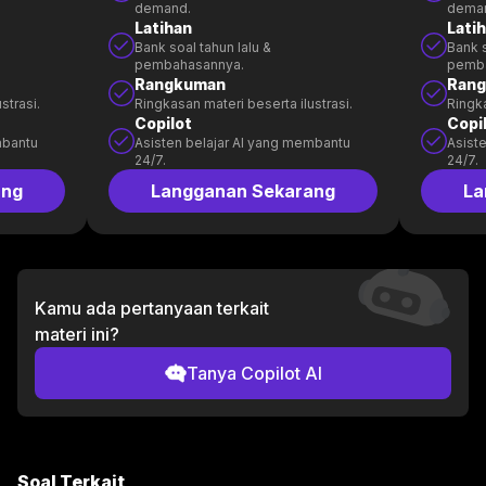
demand.
dema
Latihan
Lati
Bank soal tahun lalu &
Bank s
pembahasannya.
pemb
Rangkuman
Ran
strasi.
Ringkasan materi beserta ilustrasi.
Ringka
Copilot
Copi
mbantu
Asisten belajar AI yang membantu
Asist
24/7.
24/7.
ang
Langganan Sekarang
La
Kamu ada pertanyaan terkait
materi ini?
Tanya Copilot AI
Soal Terkait