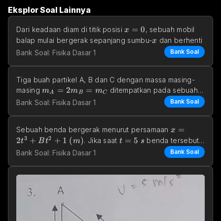
Eksplor Soal Lainnya
x=0
=
0
Dari keadaan diam di titik posisi 
, sebuah mobil 
x
x
balap mulai bergerak sepanjang sumbu-
 dan berhenti 
x
Bank Soal
Bank Soal: Fisika Dasar 1
Tiga buah partikel A, B dan C dengan massa masing-
m_A=2m_B=m_C
=
2
=
masing 
 ditempatkan pada sebuah 
m
m
m
A
B
C
bidang horizontal 
Bank Soal
Bank Soal: Fisika Dasar 1
x=2t^3 + Bt
=
Sebuah benda bergerak menurut persamaan 
x
3
2
2
+
+
1
(
)
t=5\space s
=
5
. Jika saat 
 benda tersebut 
t
B
t
m
t
s
v=180 \space m/s
=
180
/
bergerak dengan kecepatan 
, bera
v
m
s
Bank Soal
Bank Soal: Fisika Dasar 1