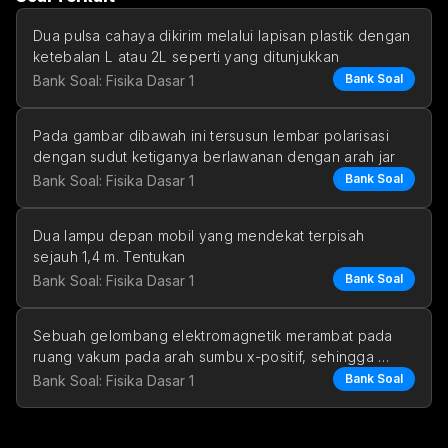
Dua pulsa cahaya dikirim melalui lapisan plastik dengan 
ketebalan L atau 2L seperti yang ditunjukkan
Bank Soal
Bank Soal: Fisika Dasar 1
Pada gambar dibawah ini tersusun lembar polarisasi 
dengan sudut ketiganya berlawanan dengan arah jar
Bank Soal
Bank Soal: Fisika Dasar 1
Dua lampu depan mobil yang mendekat terpisah 
sejauh 1,4 m. Tentukan
Bank Soal
Bank Soal: Fisika Dasar 1
pemisahan sudut
jarak maksimum seh
Sebuah gelombang elektromagnetik merambat pada 
E_x=E_
ruang vakum pada arah sumbu x-positif, sehingga 
=
=
0
 dan 
E
E
Bank Soal
Bank Soal: Fisika Dasar 1
x
y