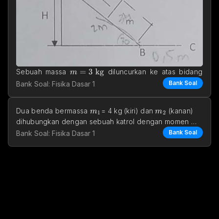
m = 3\text{ kg}
=
3
kg
Sebuah massa 
 diluncurkan ke atas bidang 
m
30\degree
30°
2 \text{ m}
2
m
miring dengan kemiringan 
 sejauh 
 dari titik B 
Bank Soal
Bank Soal: Fisika Dasar 1
dengan laju 
m_1
m_2
Dua benda bermassa 
= 4 kg (kiri) dan 
 (kanan) 
m
m
1
2
dihubungkan dengan sebuah katrol dengan momen 
inersia 
Bank Soal
Bank Soal: Fisika Dasar 1