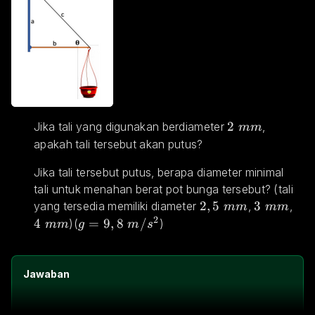
2 \space mm
2
Jika tali yang digunakan berdiameter 
, 
mm
apakah tali tersebut akan putus?
Jika tali tersebut putus, berapa diameter minimal 
tali untuk menahan berat pot bunga tersebut? (tali 
2,5 \space mm
2
,
5
3 \space
3
4 
yang tersedia memiliki diameter 
, 
, 
mm
mm
2
4
g=9,8\space m/s^2
=
9
,
8
/
)(
)
mm
g
m
s
Jawaban