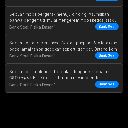
Sebuah mobil bergerak menuju dinding. Asumsikan 
bahwa pengemudi mulai mengerem mobil ketika jarak 
ke
Bank Soal
Bank Soal: Fisika Dasar 1
M
L
Sebuah batang bermassa 
 dan panjang 
 diletakkan 
M
L
pada lantai tanpa gesekan seperti gambar. Batang kem
Bank Soal
Bank Soal: Fisika Dasar 1
6500 \s
Sebuah pisau blender berputar dengan kecepatan 
6500
. Bila secara tiba-tiba mesin blender 
r
p
m
dimatikan, maka
Bank Soal
Bank Soal: Fisika Dasar 1