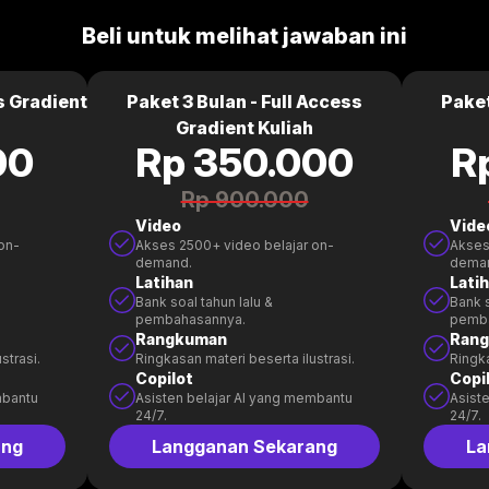
Beli untuk melihat jawaban ini
s Gradient
Paket 3 Bulan - Full Access
Paket
Gradient Kuliah
00
Rp 350.000
R
Rp 900.000
Video
Vide
on-
Akses 2500+ video belajar on-
Akses
demand.
dema
Latihan
Lati
Bank soal tahun lalu &
Bank s
pembahasannya.
pemb
Rangkuman
Ran
strasi.
Ringkasan materi beserta ilustrasi.
Ringka
Copilot
Copi
mbantu
Asisten belajar AI yang membantu
Asist
24/7.
24/7.
ang
Langganan Sekarang
La