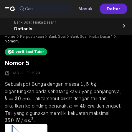
G
Cari
Masuk
Daftar
Bank Soal: Fisika Dasar 1
Daftar Isi
Home
Perpustakaan
Bank Soal
Bank Soal: Fisika Dasar 1
Nomor 5
Diverifikasi Tutor
Nomor 5
UAS UI - TI 2020
1,5 \space kg
1
,
5
Sebuah pot Bunga dengan massa 
k
g
b=3
digantungkan pada sebatang kayu yang panjangnya, 
=
30
. Tali tersebut diikat dengan tali dan 
b
c
m
a=40\space cm
=
40
dikaitkan ke dinding berjarak, 
 dari engsel. 
a
c
m
350 \sp
Tali yang digunakan memiliki kekuatan maksimal 
2
350
/
.
N
c
m