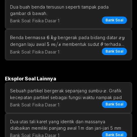
Dua buah benda tersusun seperti tampak pada 
gambar di bawah.
Bank Soal
Bank Soal: Fisika Dasar 1
6 \space kg
6
xy
Benda bermassa 
 bergerak pada bidang datar 
k
g
x
y
5 \space m/s
5
/
\theta
dengan laju awal 
 membentuk sudut 
 terhadap 
m
s
θ
x
sumbu 
, dima
x
Bank Soal
Bank Soal: Fisika Dasar 1
Eksplor Soal Lainnya
M=4 \space kg
=
4
k=200 \space N
=
 dan pegas memiliki konstanta 
M
k
g
k
x
Sebuah partikel bergerak sepanjang sumbu-
. Grafik 
x
200
/
. Keadaan 
N
m
kecepatan partikel sebagai fungsi waktu nampak pad
Bank Soal
Bank Soal: Fisika Dasar 1
Dua utas tali karet yang identik dan massanya 
diabaikan memiliki panjang awal 1 m dan jari-jari 5 mm
Bank Soal
Bank Soal: Fisika Dasar 1