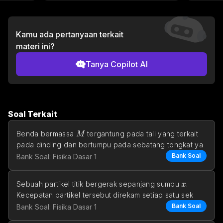
Kamu ada pertanyaan terkait
materi ini?
Tanya Copilot AI
Soal Terkait
M
Benda bermassa 
 tergantung pada tali yang terkait 
M
pada dinding dan bertumpu pada sebatang tongkat ya
Bank Soal
Bank Soal: Fisika Dasar 1
x
Sebuah partikel titik bergerak sepanjang sumbu 
. 
x
Kecepatan partikel tersebut direkam setiap satu sek
Bank Soal
Bank Soal: Fisika Dasar 1