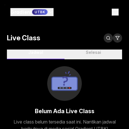
Gradient
UTBK
Live Class
Jadwal
Selesai
Belum Ada Live Class
Live class belum tersedia saat ini. Nantikan jadwal
berikutnya di media sosial
Gradient UTBK
!