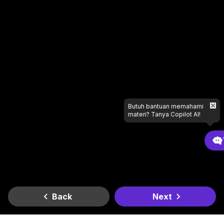
Butuh bantuan memahami
materi? Tanya Copilot AI!
Back
Next