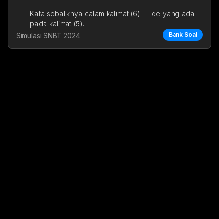
Kata sebaliknya dalam kalimat (6) … ide yang ada 
pada kalimat (5).
Bank Soal
Simulasi SNBT 2024
a. menegaskan
b. mengontraskan
c. me