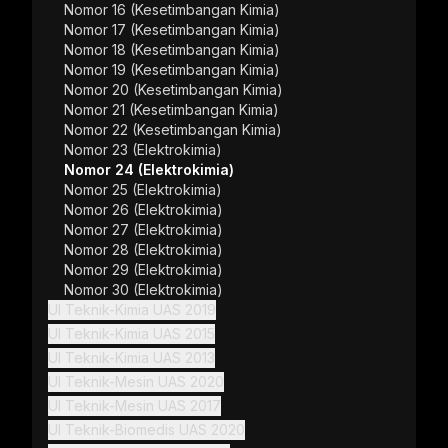
Nomor 16 (Kesetimbangan Kimia)
Nomor 17 (Kesetimbangan Kimia)
Nomor 18 (Kesetimbangan Kimia)
Nomor 19 (Kesetimbangan Kimia)
Nomor 20 (Kesetimbangan Kimia)
Nomor 21 (Kesetimbangan Kimia)
Nomor 22 (Kesetimbangan Kimia)
Nomor 23 (Elektrokimia)
Nomor 24 (Elektrokimia)
Nomor 25 (Elektrokimia)
Nomor 26 (Elektrokimia)
Nomor 27 (Elektrokimia)
Nomor 28 (Elektrokimia)
Nomor 29 (Elektrokimia)
Nomor 30 (Elektrokimia)
UI Teknik-Kimia UAS 2019
HI
 entalpi reaksi:
Hidrogen iodida (
) terdekomposisi 
H
I
UI Teknik-Kimia UAS 2015
ightarrow SO_{2(g)}\;\;\;\;\;\;\;\Delta H=-298,2\;kJ
Δ
=
melalui persamaan reaksi berikut:
H
)
UI Teknik-Kimia UAS 2013
2HI_{(g)}\rightarrow H_{2(g)}+I_
2
→
+
H
I
H
I
Bank Soal
Bank Soal
2
Bank Soal: Kimia Dasar 2
(
)
2
(
)
2
(
)
g
g
g
UI Teknik-Mesin UAS 2020
{2}O_{2(g)}\rightarrow SO_{3(g)}\;\;\;\;\;\;\;\Delta
Δ
=
Jika diketahui laju reaksi terseb
O
H
3
(
)
g
UI Teknik-Mesin UAS 2017
)}\rightarrow H_2SO_{4(aq)}\;\;\;\;\;\;\;\Delta H=-
UI Teknik-Biomedis UAS 2020