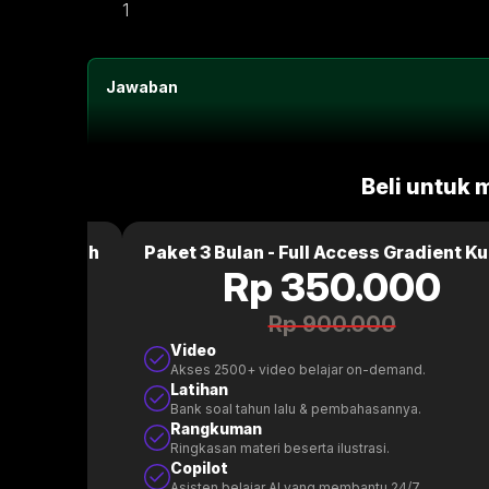
1
Jawaban
Beli untuk 
dient Kuliah
Paket 3 Bulan - Full Access Gradient Ku
0
Rp 350.000
Rp 900.000
Video
.
Akses 2500+ video belajar on-demand.
Latihan
.
Bank soal tahun lalu & pembahasannya.
Rangkuman
Ringkasan materi beserta ilustrasi.
Copilot
.
Asisten belajar AI yang membantu 24/7.