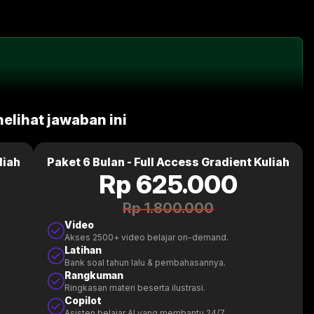
melihat jawaban ini
liah
Paket 6 Bulan - Full Access Gradient Kuliah
Rp 625.000
Rp 1.800.000
Video
Akses 2500+ video belajar on-demand.
Latihan
Bank soal tahun lalu & pembahasannya.
Rangkuman
Ringkasan materi beserta ilustrasi.
Copilot
Asisten belajar AI yang membantu 24/7.