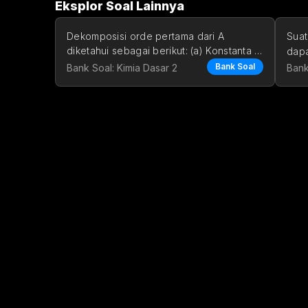
Eksplor Soal Lainnya
Dekomposisi orde pertama dari A 
Suat
diketahui sebagai berikut: (a) Konstanta 
dapa
laju menjadi dua kali lipat
kese
Bank Soal
Bank Soal: Kimia Dasar 2
Bank
amo