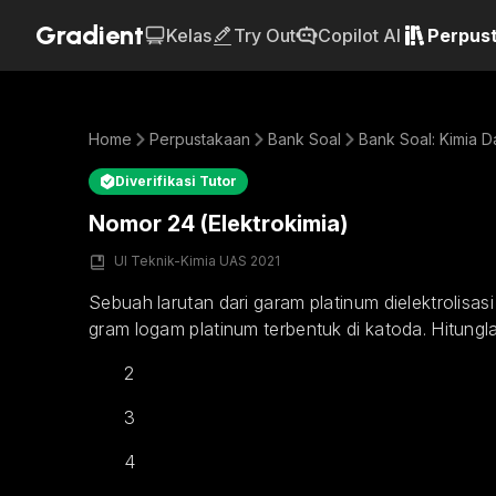
Gradient
Kelas
Try Out
Copilot AI
Perpus
Home
Perpustakaan
Bank Soal
Bank Soal: Kimia D
Diverifikasi Tutor
Nomor 24 (Elektrokimia)
UI Teknik-Kimia UAS 2021
Sebuah larutan dari garam platinum dielektrolisas
gram logam platinum terbentuk di katoda. Hitungla
2
3
4