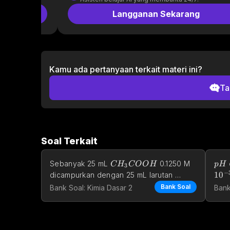
g
Langganan Sekarang
Kamu ada pertanyaan terkait materi ini?
Ta
Soal Terkait
CH_3COOH
pH
Sebanyak 25 mL 
 0.1250 M 
C
H
C
O
O
H
p
H
3
−
CH_3COONa
1
0
dicampurkan dengan 25 mL larutan 
 0.1250 M. Ke dalam 
1
,
8
C
H
C
O
O
N
a
Bank Soal
Bank Soal: Kimia Dasar 2
Bank
3
larutan tersebut ditam